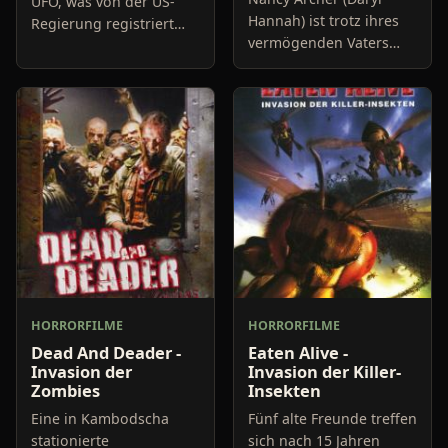
UFO, was von der US-
Hannah) ist trotz ihres
Regierung registriert
vermögenden Vaters
wird. Es macht sich
nicht gerade zu
daraufhin ein Trupp auf,
beneiden. Nicht nur,
um den Absturzort um
dass die leichtgläubige
das Geschehen zu
und viel zu gutmütige
untersuchen.
Frau ihrem
HORRORFILME
HORRORFILME
Dead And Deader -
Eaten Alive -
Invasion der
Invasion der Killer-
Zombies
Insekten
Eine in Kambodscha
Fünf alte Freunde treffen
stationierte
sich nach 15 Jahren