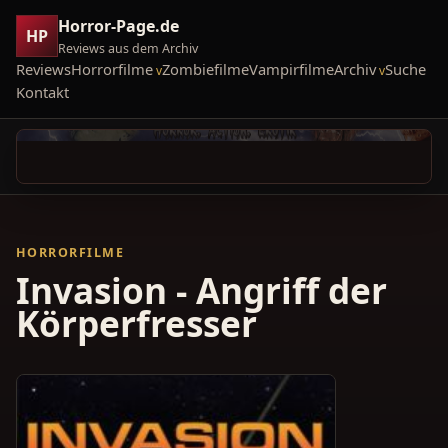
Horror-Page.de
HP
Reviews aus dem Archiv
Reviews
Horrorfilme
Zombiefilme
Vampirfilme
Archiv
Suche
Kontakt
HORRORFILME
Invasion - Angriff der
Körperfresser