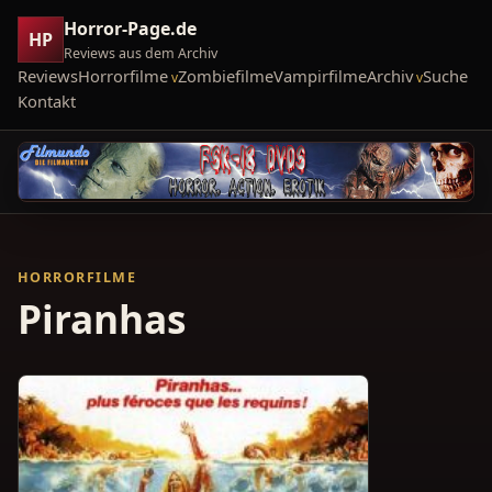
Horror-Page.de
HP
Reviews aus dem Archiv
Reviews
Horrorfilme
Zombiefilme
Vampirfilme
Archiv
Suche
Kontakt
HORRORFILME
Piranhas