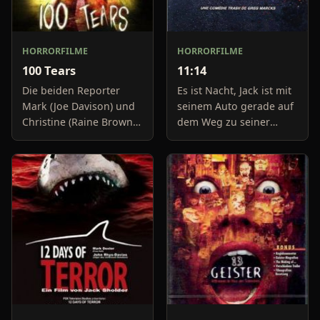
HORRORFILME
HORRORFILME
100 Tears
11:14
Die beiden Reporter
Es ist Nacht, Jack ist mit
Mark (Joe Davison) und
seinem Auto gerade auf
Christine (Raine Brown)
dem Weg zu seiner
haben keine Lust mehr
Freundin, um diese
auf belanglose
abzuholen. Die Uhr im
Boulevard-Meldungen
Auto springt auf 11:14h,
und befassen sich
genau in dem Moment
neuerdings mit Se
fäll