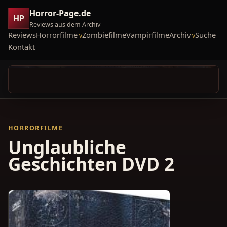
Horror-Page.de
HP
Reviews aus dem Archiv
Reviews
Horrorfilme
Zombiefilme
Vampirfilme
Archiv
Suche
Kontakt
HORRORFILME
Unglaubliche
Geschichten DVD 2