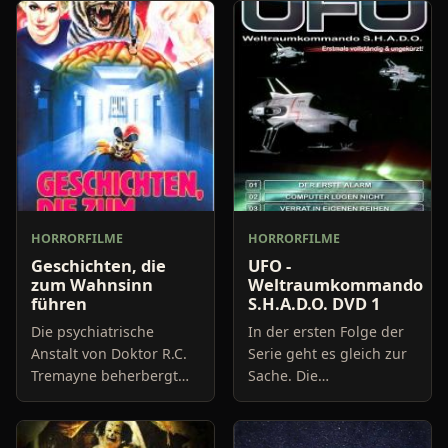
HORRORFILME
HORRORFILME
Geschichten, die
UFO -
zum Wahnsinn
Weltraumkommando
führen
S.H.A.D.O. DVD 1
Die psychiatrische
In der ersten Folge der
Anstalt von Doktor R.C.
Serie geht es gleich zur
Tremayne beherbergt
Sache. Die
ziemlich merkwürdige
Außerirdischen haben es
Patienten: Ein kleiner
auf die Erde und ihre
Junge, dessen
Bewohner abgesehen.