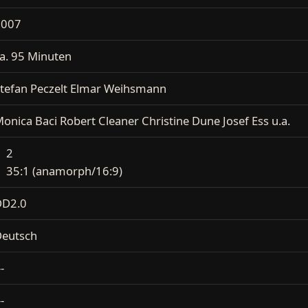
2007
a. 95 Minuten
tefan Peczelt Elmar Weihsmann
onica Baci Robert Cleaner Christine Dune Josef Ess u.a.
2
35:1 (anamorph/16:9)
DD2.0
eutsch
--
--