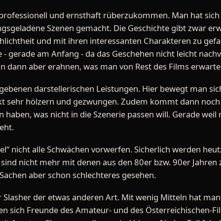
r professionell und ernsthaft rüberzukommen. Man hat sic
gsgeladene Szenen gemacht. Die Geschichte gibt zwar er
 Schlichtheit und mit ihren interessanten Charakteren zu g
te - gerade am Anfang - da das Geschehen nicht leicht nac
an dann aber erahnen, was man von Rest des Films erwarte
egebenen darstellerischen Leistungen. Hier bewegt man si
irkt sehr hölzern und gezwungen. Zudem kommt dann noch d
haben, was nicht in die Szenerie passen will. Gerade weil 
eht.
el“ nicht alle Schwächen vorwerfen. Sicherlich werden heu
 sind nicht mehr mit denen aus den 80er bzw. 90er Jahren 
Sachen aber schon schlechteres gesehen.
ter Slasher der etwas anderen Art. Mit wenig Mitteln hat man
den sich Freunde des Amateur- und des Österreichischen-F