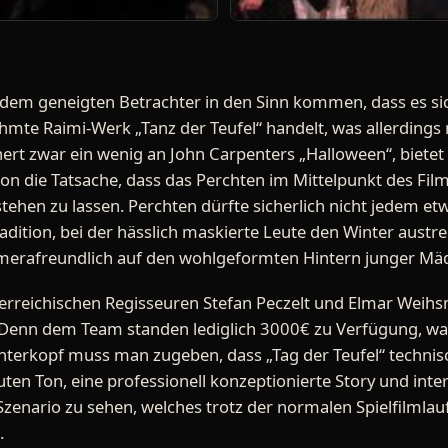
 dem geneigten Betrachter in den Sinn kommen, dass es sic
mte Raimi-Werk „Tanz der Teufel“ handelt, was allerdings 
rinnert zwar ein wenig an John Carpenters „Halloween“, bietet
hon die Tatsache, dass das Perchten im Mittelpunkt des Film
hen zu lassen. Perchten dürfte sicherlich nicht jedem et
Tradition, bei der hässlich maskierte Leute den Winter austr
merafreundlich auf den wohlgeformten Hintern junger Mä
erreichischen Regisseuren Stefan Peczelt und Elmar Weihsm
enn dem Team standen lediglich 3000€ zu Verfügung, was n
interkopf muss man zugeben, dass „Tag der Teufel“ techni
, guten Ton, eine professionell konzeptionierte Story und in
enario zu sehen, welches trotz der normalen Spielfilmla
.