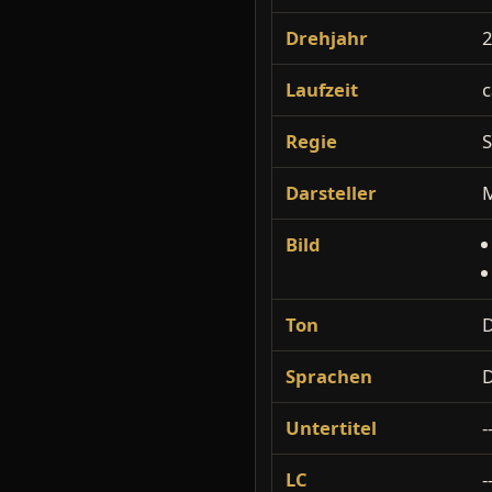
Drehjahr
Laufzeit
c
Regie
S
Darsteller
M
Bild
Ton
Sprachen
D
Untertitel
-
LC
-