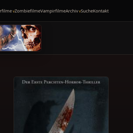
rfilme
Zombiefilme
Vampirfilme
Archiv
Suche
Kontakt