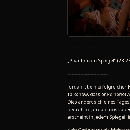
----------------------------
„Phantom im Spiegel“ (23:2
----------------------------
Jordan ist ein erfolgreicher 
Talkshow, dass er keinerlei
Dies ändert sich eines Tages
bedrohen. Jordan muss aber 
erscheint in jedem Spiegel, i
Kein Geringerer als Meisterr