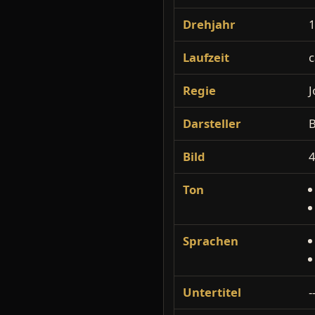
Drehjahr
Laufzeit
c
Regie
J
Darsteller
B
Bild
4
Ton
Sprachen
Untertitel
-