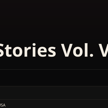
tories Vol. 
USA