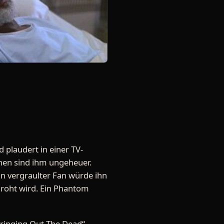
d plaudert in einer TV-
hen sind ihm ungeheuer.
ein vergraulter Fan würde ihn
droht wird. Ein Phantom
„Bringing Out The Dead“