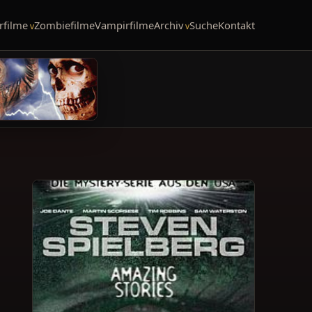
rfilme
Zombiefilme
Vampirfilme
Archiv
Suche
Kontakt