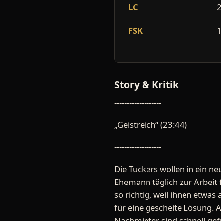
LC
FSK
Story & Kritik
-------------------
„Geistreich“ (23:44)
-------------------
Die Tuckers wollen in ein ne
Ehemann täglich zur Arbeit f
so richtig, weil ihnen etwa
für eine gescheite Lösung. 
Nachmieter sind schnell ge