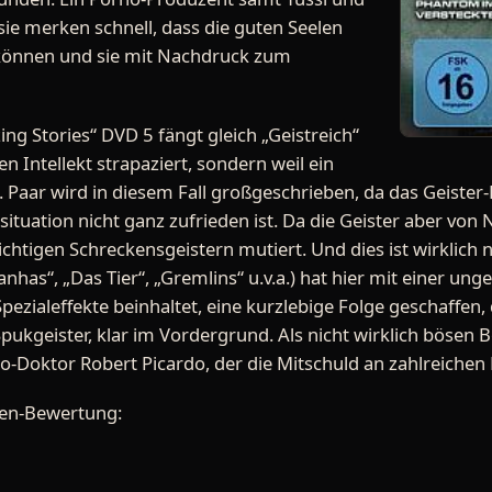
sie merken schnell, dass die guten Seelen
n können und sie mit Nachdruck zum
ng Stories“ DVD 5 fängt gleich „Geistreich“
en Intellekt strapaziert, sondern weil ein
 Paar wird in diesem Fall großgeschrieben, da das Geister-P
tuation nicht ganz zufrieden ist. Da die Geister aber von 
ichtigen Schreckensgeistern mutiert. Und dies ist wirklich n
nhas“, „Das Tier“, „Gremlins“ u.v.a.) hat hier mit einer un
Spezialeffekte beinhaltet, eine kurzlebige Folge geschaffen
Spukgeister, klar im Vordergrund. Als nicht wirklich bösen 
-Doktor Robert Picardo, der die Mitschuld an zahlreichen 
den-Bewertung: