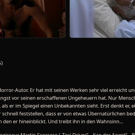
5)
Horror-Autor. Er hat mit seinen Werken sehr viel erreicht un
 Angst vor seinen erschaffenen Ungeheuern hat. Nur Mensc
, als er im Spiegel einen Unbekannten sieht. Erst denkt er, 
schnell feststellen, dass er von etwas Übernatürlichen be
n den er hineinblickt. Und treibt ihn in den Wahnsinn...
egisseur Martin Scorsese („Taxi Driver“, „Kap der Angst“, 