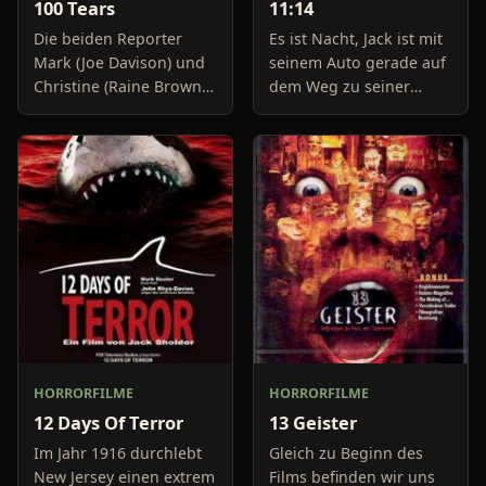
100 Tears
11:14
Die beiden Reporter
Es ist Nacht, Jack ist mit
Mark (Joe Davison) und
seinem Auto gerade auf
Christine (Raine Brown)
dem Weg zu seiner
haben keine Lust mehr
Freundin, um diese
auf belanglose
abzuholen. Die Uhr im
Boulevard-Meldungen
Auto springt auf 11:14h,
und befassen sich
genau in dem Moment
neuerdings mit Se
fäll
HORRORFILME
HORRORFILME
12 Days Of Terror
13 Geister
Im Jahr 1916 durchlebt
Gleich zu Beginn des
New Jersey einen extrem
Films befinden wir uns