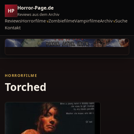
Horror-Page.de
HP
Reviews aus dem Archiv
Reviews
Horrorfilme
Zombiefilme
Vampirfilme
Archiv
Suche
Kontakt
HORRORFILME
Torched