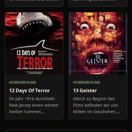
haben keine Lust mehr
Freundin, um diese
auf belanglose
abzuholen. Die Uhr im
Boulevard-Meldungen
Auto springt auf 11:14h,
und befassen sich
genau in dem Moment
neuerdings mit Se
fäll
HORRORFILME
HORRORFILME
12 Days Of Terror
13 Geister
Im Jahr 1916 durchlebt
Gleich zu Beginn des
New Jersey einen extrem
Films befinden wir uns
heißen Sommer,
Mitten im Geschehen,
während in Europa der
eine Gruppe von Leuten
Krieg tobt. Die
unter der Leitung von
Bewohner eines kleinen
Cyrus Kriticus und