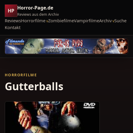
Horror-Page.de
HP
Reviews aus dem Archiv
Reviews
Horrorfilme
Zombiefilme
Vampirfilme
Archiv
Suche
Kontakt
HORRORFILME
Gutterballs