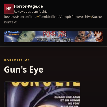
Horror-Page.de
HP
Reviews aus dem Archiv
Reviews
Horrorfilme
Zombiefilme
Vampirfilme
Archiv
Suche
Kontakt
HORRORFILME
Gun's Eye