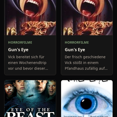
HORRORFILME
HORRORFILME
Gun's Eye
Gun's Eye
Vick bereitet sich für
Der frisch geschiedene
einen Wochenendtrip
Vick stößt in einem
vor und bevor dieser
Pfandhaus zufällig auf
startet möchte er noch
eine alte deutsche
seinen Ehering beim
Luger- Pistole. Auf
Pfandleiher gegen Bares
merkwürdige Art und
eintauschen. Nach
Weise ist er direkt
seiner T
fasziniert