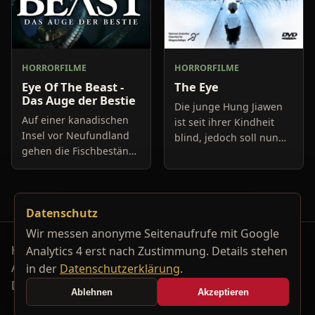
HORRORFILME
HORRORFILME
Eye Of The Beast -
The Eye
Das Auge der Bestie
Die junge Hung Jiawen
Auf einer kanadischen
ist seit ihrer Kindheit
Insel vor Neufundland
blind, jedoch soll nun
gehen die Fischbestände
eine
in den Seen dramatisch
Hornhauttransplantation
zurück. Aus diesem
ihr das Augenlicht
Grund wird der
wiedergeben. Die OP
Datenschutz
renommierte
verläuft auch sehr gu
Meeresforscher Dan L
Wir messen anonyme Seitenaufrufe mit Google
Horrorfilm-Reviews, Serienkiller-Profile und Genre-
Analytics 4 erst nach Zustimmung. Details stehen
Archiv.
in der
Datenschutzerklärung
.
Datenschutzerklärung
Kontakt
Ablehnen
Akzeptieren
Cookie-Einstellungen