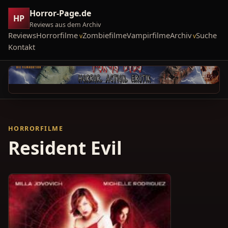
Horror-Page.de
HP
Reviews aus dem Archiv
Reviews
Horrorfilme
Zombiefilme
Vampirfilme
Archiv
Suche
Kontakt
HORRORFILME
Resident Evil