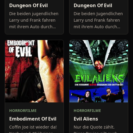
Dungeon Of Evil
Dungeon Of Evil
Die beiden jugendlichen
Die beiden Jugendlichen
Larry und Frank fahren
Larry und Frank fahren
mit ihrem Auto durch
mit ihrem Auto durch
ein Waldgebiet das
ein Waldgebiet, dass
ihnen offensichtlich
ihnen offensichtlich
völlig fremd ist. Sie
völlig fremd ist. Sie
beklagen sich immer
beklagen sich immer
wieder, d
wieder
HORRORFILME
HORRORFILME
Embodiment Of Evil
Evil Aliens
Coffin Joe ist wieder da!
Nur die Quote zählt.