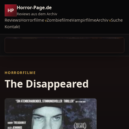
Horror-Page.de
HP
Reviews aus dem Archiv
Reviews
Horrorfilme
Zombiefilme
Vampirfilme
Archiv
Suche
Kontakt
HORRORFILME
The Disappeared