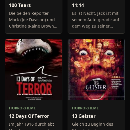
100 Tears
11:14
Die beiden Reporter
Es ist Nacht, Jack ist mit
Mark (Joe Davison) und
seinem Auto gerade auf
Christine (Raine Brown)
dem Weg zu seiner
haben keine Lust mehr
Freundin, um diese
auf belanglose
abzuholen. Die Uhr im
Boulevard-Meldungen
Auto springt auf 11:14h,
und befassen sich
genau in dem Moment
neuerdings mit Se
fäll
HORRORFILME
HORRORFILME
12 Days Of Terror
13 Geister
Im Jahr 1916 durchlebt
Gleich zu Beginn des