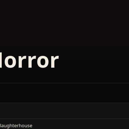
Horror
laughterhouse