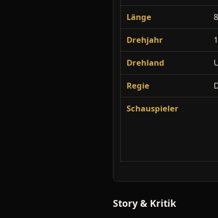
Länge
8
Drehjahr
Drehland
Regie
D
Schauspieler
Story & Kritik