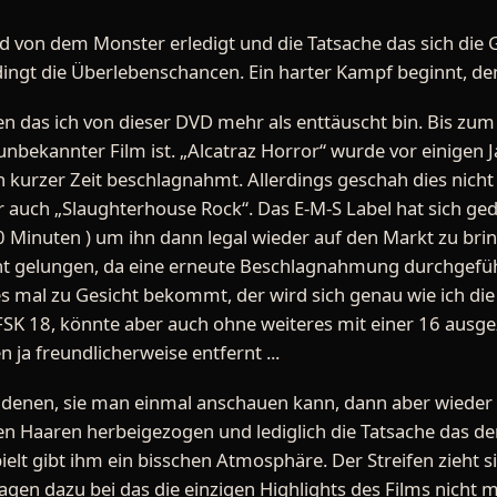
d von dem Monster erledigt und die Tatsache das sich die
ingt die Überlebenschancen. Ein harter Kampf beginnt, den 
en das ich von dieser DVD mehr als enttäuscht bin. Bis zum
 unbekannter Film ist. „Alcatraz Horror“ wurde vor einigen
kurzer Zeit beschlagnahmt. Allerdings geschah dies nicht 
 auch „Slaughterhouse Rock“. Das E-M-S Label hat sich ge
0 Minuten ) um ihn dann legal wieder auf den Markt zu bringe
cht gelungen, da eine erneute Beschlagnahmung durchgefüh
es mal zu Gesicht bekommt, der wird sich genau wie ich die
 FSK 18, könnte aber auch ohne weiteres mit einer 16 ausg
ja freundlicherweise entfernt ...
on denen, sie man einmal anschauen kann, dann aber wieder 
en Haaren herbeigezogen und lediglich die Tatsache das de
lt gibt ihm ein bisschen Atmosphäre. Der Streifen zieht sic
agen dazu bei das die einzigen Highlights des Films nicht 