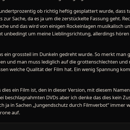
ndertprozentig ob richtig heftig gesplattert wurde, dass tu
 zur Sache, da es ja um die zerstückelte Fassung geht. Rec
che und das wird von einigen Rockeinlagen musikalisch unt
ht unbedingt um meine Lieblingsrichtung, allerdings hören 
 das ein grossteil im Dunkeln gedreht wurde. So merkt man g
digen und man muss lediglich auf die grottenschlechten und 
ssen welche Qualität der Film hat. Ein wenig Spannung ko
dies ein Film ist, den in dieser Version, mit diesem Namen
i beschlagnahmten DVDs aber ich denke das dies kein Zust
ich ja in Sachen „Jungendschutz durch Filmverbot“ immer wi
rone auf.