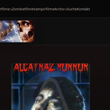
rfilme
Zombiefilme
Vampirfilme
Archiv
Suche
Kontakt