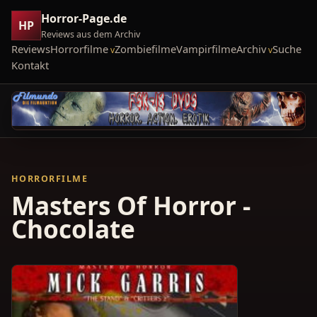
Horror-Page.de
HP
Reviews aus dem Archiv
Reviews
Horrorfilme
Zombiefilme
Vampirfilme
Archiv
Suche
Kontakt
HORRORFILME
Masters Of Horror -
Chocolate