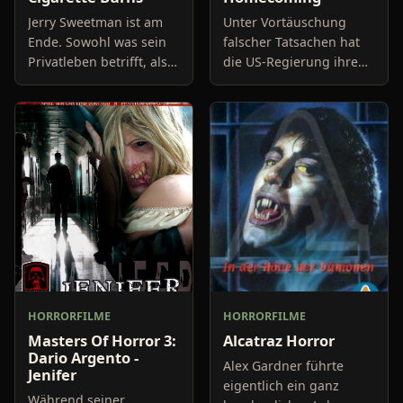
Jerry Sweetman ist am
Unter Vortäuschung
Ende. Sowohl was sein
falscher Tatsachen hat
Privatleben betrifft, als
die US-Regierung ihre
auch seine finanzielle
Truppen in den Krieg
Situation. Seine
geschickt. Junge
drogensüchtige Frau hat
Soldaten kommen ums
sich umgebracht, und
Leben - unnötig. Der
das
Unmut in der B
HORRORFILME
HORRORFILME
Masters Of Horror 3:
Alcatraz Horror
Dario Argento -
Alex Gardner führte
Jenifer
eigentlich ein ganz
Während seiner