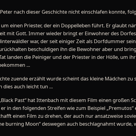
Peter nach dieser Geschichte nicht einschlafen konnte, folgt
 um einen Priester, der ein Doppelleben führt. Er glaubt n
eit mit Gott. Immer wieder bringt er Einwohner des Dorfes
interwäldler war, der seit einiger Zeit als Dorfdummer sei
 Zurückhalten beschuldigen ihn die Bewohner aber und bri
Tat landen die Peiniger und der Priester in der Hölle, um ihr
 bekommen ...
hte zuende erzählt wurde scheint das kleine Mädchen zu s
 dies auch leicht tun ...
Black Past“ hat Ittenbach mit diesem Film einen großen S
 er in den folgenden Streifen wie zum Beispiel „Premutos“ 
chafft einen Film zu drehen, der auch nur ansatzweise soviel
„The burning Moon“ deswegen auch beschlagnahmt wurde, we