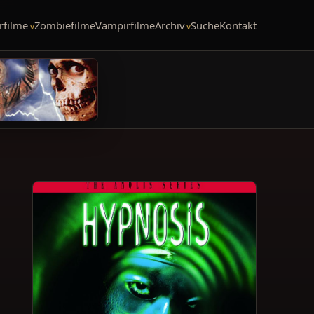
rfilme
Zombiefilme
Vampirfilme
Archiv
Suche
Kontakt