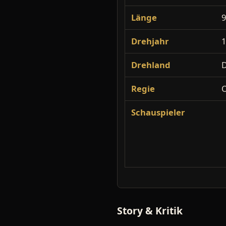
Länge
9
Drehjahr
Drehland
D
Regie
O
Schauspieler
Story & Kritik