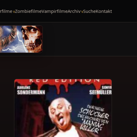
rfilme
Zombiefilme
Vampirfilme
Archiv
Suche
Kontakt