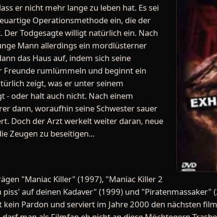
dass er nicht mehr lange zu leben hat. Es sei
 neuartige Operationsmethode ein, die der
. Der Todgesagte willigt natürlich ein. Nach
junge Mann allerdings ein mordlüsterner
t dann das Haus auf, indem sich seine
er Freunde rumlümmeln und beginnt ein
türlich zeigt, was er unter seinem
 - oder halt auch nicht. Nach einem
erer dann, woraufhin seine Schwester sauer
ert. Doch der Arzt werkelt weiter daran, neue
ie Zeugen zu beseitigen...
gen "Maniac Killer" (1997), "Maniac Killer 2
ch piss' auf deinen Kadaver" (1999) und "Piratenmassaker" 
kein Pardon und serviert im Jahre 2000 den nächsten film
darf man als Filmfan eh nicht an diese Möchtegern-Trashe