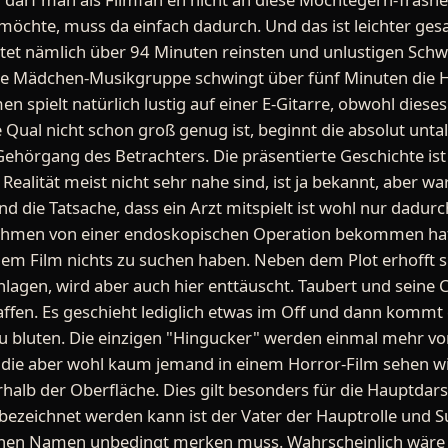
hte, muss da einfach dadurch. Und das ist leichter gesag
ietet nämlich über 94 Minuten reinsten und unlustigen Schw
ne Mädchen-Musikgruppe schwingt über fünf Minuten die 
 spielt natürlich lustig auf einer E-Gitarre, obwohl dieses
ie Qual nicht schon groß genug ist, beginnt die absolut unta
n Gehörgang des Betrachters. Die präsentierte Geschichte i
Realität meist nicht sehr nahe sind, ist ja bekannt, aber wa
 Und die Tatsache, dass ein Arzt mitspielt ist wohl nur dad
ahmen von einer endoskopischen Operation bekommen hat
nem Film nichts zu suchen haben. Neben dem Plot erhofft s
lagen, wird aber auch hier enttäuscht. Taubert und seine C
haffen. Es geschieht lediglich etwas im Off und dann kommt
 zu bluten. Die einzigen "Hingucker" werden einmal mehr v
die aber wohl kaum jemand in einem Horror-Film sehen wil
halb der Oberfläche. Dies gilt besonders für die Hauptdarste
bezeichnet werden kann ist der Vater der Hauptrolle und 
seinen Namen unbedingt merken muss. Wahrscheinlich wäre 