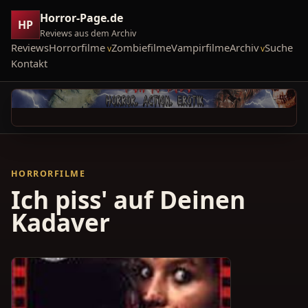
Horror-Page.de
HP
Reviews aus dem Archiv
Reviews
Horrorfilme
Zombiefilme
Vampirfilme
Archiv
Suche
Kontakt
HORRORFILME
Ich piss' auf Deinen
Kadaver