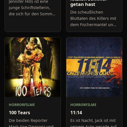
Jennifer Hills ist eine
getan hast
junge Schriftstellerin,
Die scheußlichen
die sich für den Sommer
Bluttaten des Killers mit
ein Haus in einer
dem Fischermantel und
abgelegenen Gegend
dem Stahlhaken haben
gemietet hat, um dort in
sich zwar lange nicht
Ruhe ein Buch zu
mehr wiederholt, sind
schreibe
dadurch aber
keineswegs in V
HORRORFILME
HORRORFILME
100 Tears
11:14
Die beiden Reporter
Es ist Nacht, Jack ist mit
Mark (Joe Davison) und
seinem Auto gerade auf