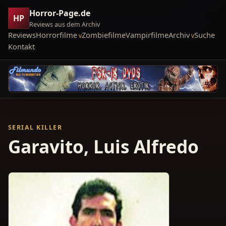
Horror-Page.de
HP
Reviews aus dem Archiv
Reviews
Horrorfilme
Zombiefilme
Vampirfilme
Archiv
Suche
Kontakt
SERIAL KILLER
Garavito, Luis Alfredo