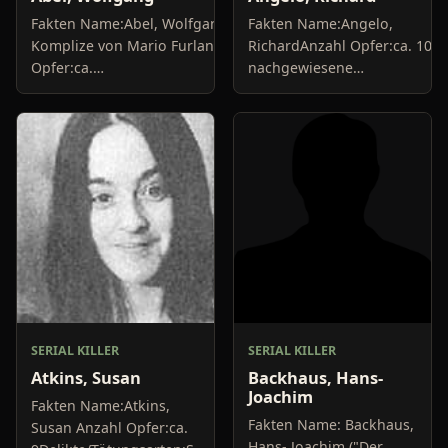
Fakten Name:Abel, Wolfgang;
Fakten Name:Angelo,
Komplize von Mario FurlanAnzahl
RichardAnzahl Opfer:ca. 10
Opfer:ca.
nachgewiesene
10+Delikte/Tötungsarten:Mord,
MordeDelikte/Tötungsarten:E
BrandstiftungFestnahme:1984Urteil:30
war Krankenpfleger, der
Jahre Haft,...
seinen Patienten
muskelrelaxende...
SERIAL KILLER
SERIAL KILLER
Atkins, Susan
Backhaus, Hans-
Joachim
Fakten Name:Atkins,
Fakten Name: Backhaus,
Susan Anzahl Opfer:ca.
Hans- Joachim ("Der