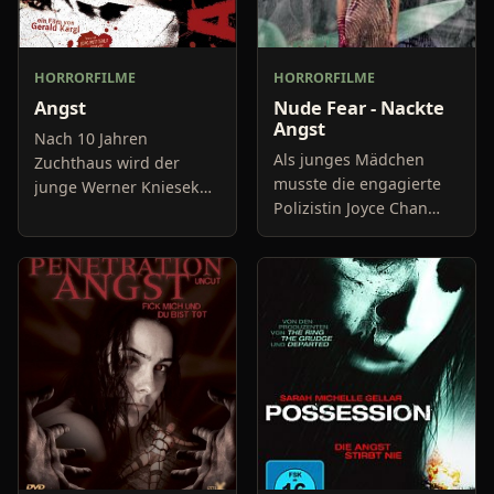
HORRORFILME
HORRORFILME
Angst
Nude Fear - Nackte
Angst
Nach 10 Jahren
Als junges Mädchen
Zuchthaus wird der
musste die engagierte
junge Werner Kniesek
Polizistin Joyce Chan
entlassen und hat nur
Wing-yee mit ansehen,
eines im Sinn:
wie ihre Mutter
bestialisch ermordet
wurde. Sie fand sie
gefesselt und st