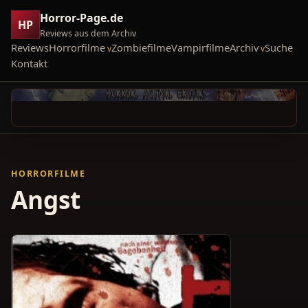
Horror-Page.de
HP
Reviews aus dem Archiv
Reviews
Horrorfilme
Zombiefilme
Vampirfilme
Archiv
Suche
Kontakt
HORRORFILME
Angst