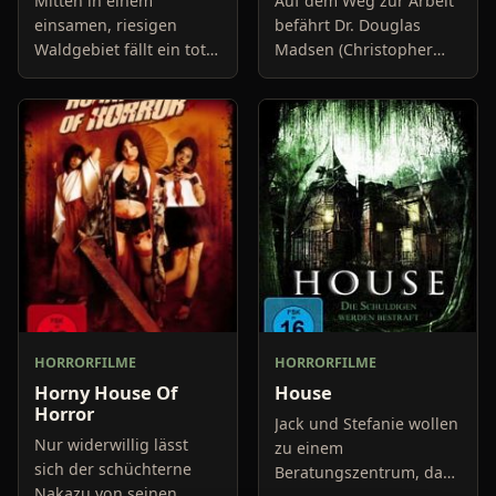
Mitten in einem
Auf dem Weg zur Arbeit
einsamen, riesigen
befährt Dr. Douglas
Waldgebiet fällt ein toter
Madsen (Christopher
Rabe hinab auf einen
Kriesa) eine eher
Stein, der sich daraufhin
abgelegene Straße.
löst und ins Tal hinab
Durch eine unglückliche
rollt um dann genau auf
Kettenreaktion,
d
herbeigeführt d
HORRORFILME
HORRORFILME
Horny House Of
House
Horror
Jack und Stefanie wollen
Nur widerwillig lässt
zu einem
sich der schüchterne
Beratungszentrum, da
Nakazu von seinen