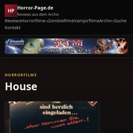
Horror-Page.de
HP
Reviews aus dem Archiv
Reviews
Horrorfilme
Zombiefilme
Vampirfilme
Archiv
Suche
Kontakt
HORRORFILME
House