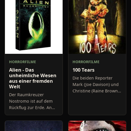
HORRORFILME
HORRORFILME
Alien - Das
100 Tears
unheimliche Wesen
Die beiden Reporter
aus einer fremden
Mark (Joe Davison) und
Welt
Christine (Raine Brown)
Der Raumkreuzer
haben keine Lust mehr
Nostromo ist auf dem
auf belanglose
Rückflug zur Erde. An
Boulevard-Meldungen
Bord befinden sich
und befassen sich
sieben Astronauten, die
neuerdings mit Se
im Kälte-Tiefschlaf