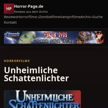
Horror-Page.de
HP
Reviews aus dem Archiv
Reviews
Horrorfilme
Zombiefilme
Vampirfilme
Archiv
Suche
Kontakt
HORRORFILME
Unheimliche
Schattenlichter