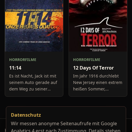
verweilen. Eines Tages
hält es der
HORRORFILME
HORRORFILME
11:14
12 Days Of Terror
Es ist Nacht, Jack ist mit
Im Jahr 1916 durchlebt
seinem Auto gerade auf
New Jersey einen extrem
dem Weg zu seiner
heißen Sommer,
Freundin, um diese
während in Europa der
abzuholen. Die Uhr im
Krieg tobt. Die
Auto springt auf 11:14h,
Bewohner eines kleinen
Datenschutz
genau in dem Moment
Küstenortes leiden sehr
fäll
unter der
Wir messen anonyme Seitenaufrufe mit Google
Horrorfilm-Reviews, Serienkiller-Profile und Genre-
Analytics 4 erst nach Zustimmung. Details stehen