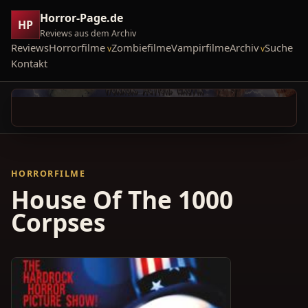
Horror-Page.de
HP
Reviews aus dem Archiv
Reviews
Horrorfilme
Zombiefilme
Vampirfilme
Archiv
Suche
Kontakt
HORRORFILME
House Of The 1000
Corpses