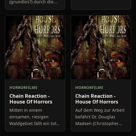
(grundlos?) durch die
Massaker. Zwei
Gegend, als sie plötzlich
Waldarbeiter werden an
eine Tankstelle
einem schönen
entdecken und Rast
Sommertag Opfer eines
machen. Die Tankstelle
offensichtlich geis
ist allerdings k
HORRORFILME
HORRORFILME
Chain Reaction -
Chain Reaction -
House Of Horrors
House Of Horrors
Mitten in einem
Auf dem Weg zur Arbeit
einsamen, riesigen
befährt Dr. Douglas
Waldgebiet fällt ein toter
Madsen (Christopher
Rabe hinab auf einen
Kriesa) eine eher