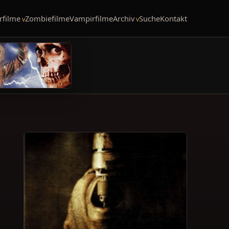
rfilme
Zombiefilme
Vampirfilme
Archiv
Suche
Kontakt