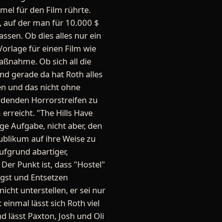
el für den Film rührte.
, auf der man für 10.000 $
ssen. Ob dies alles nur ein
Vorlage für einen Film wie
maßnahme. Ob sich all die
nd gerade da hat Roth alles
en und das nicht ohne
rdenden Horrorstreifen zu
rreicht. "The Hills Have
ige Aufgabe, nicht aber, den
 Publikum auf ihre Weise zu
ufgrund abartiger,
Der Punkt ist, dass "Hostel"
ngst und Entsetzen
cht unterstellen, er sei nur
einmal lässt sich Roth viel
nd lässt Paxton, Josh und Oli