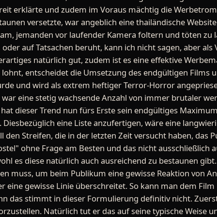
eit erklärte und zudem im Voraus mächtig die Werbetromm
taunen versetzte, war angeblich eine thailändische Website
am, jemanden vor laufender Kamera foltern und töten zu la
oder auf Tatsachen beruht, kann ich nicht sagen, aber als 
erartiges natürlich gut, zudem ist es eine effektive Werbe
lohnt, entscheidet die Umsetzung des endgültigen Films u
urde und wird als extrem heftiger Terror-Horror angepries
n war eine stetig wachsende Anzahl von immer brutaler we
hat dieser Trend nun fürs Erste sein endgültiges Maximum e
. Diesbezüglich eine Liste anzufertigen, wäre eine langwier
ll den Streifen, die in der letzten Zeit versucht haben, das
ostel" ohne Frage am Besten und das nicht ausschließlich a
hl es diese natürlich auch ausreichend zu bestaunen gibt. 
erden muss, um beim Publikum eine gewisse Reaktion von A
r eine gewisse Linie überschreitet. So kann man dem Film ni
nn das stimmt in dieser Formulierung definitiv nicht. Zuerst 
orzustellen. Natürlich tut er das auf seine typische Weise u