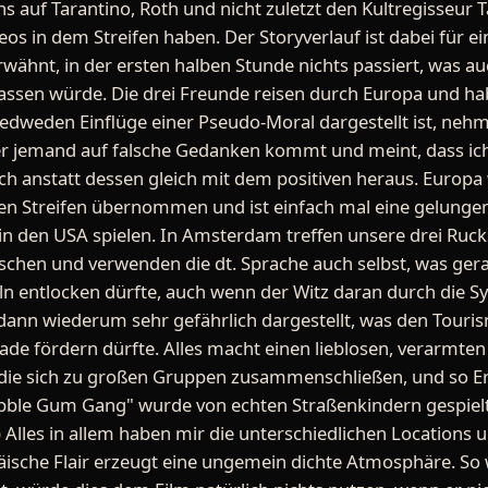
 auf Tarantino, Roth und nicht zuletzt den Kultregisseur T
os in dem Streifen haben. Der Storyverlauf ist dabei für e
 erwähnt, in der ersten halben Stunde nichts passiert, was a
lassen würde. Die drei Freunde reisen durch Europa und h
 jedweden Einflüge einer Pseudo-Moral dargestellt ist, ne
aber jemand auf falsche Gedanken kommt und meint, dass ic
ich anstatt dessen gleich mit dem positiven heraus. Euro
n Streifen übernommen und ist einfach mal eine gelung
 in den USA spielen. In Amsterdam treffen unsere drei Ruc
schen und verwenden die dt. Sprache auch selbst, was ger
n entlocken dürfte, auch wenn der Witz daran durch die S
st dann wiederum sehr gefährlich dargestellt, was den Tour
rade fördern dürfte. Alles macht einen lieblosen, verarmte
, die sich zu großen Gruppen zusammenschließen, und so E
bble Gum Gang" wurde von echten Straßenkindern gespiel
Alles in allem haben mir die unterschiedlichen Locations 
äische Flair erzeugt eine ungemein dichte Atmosphäre. So 