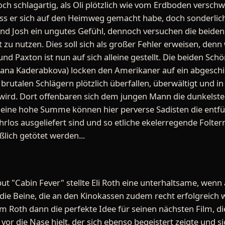
ch schlagartig, als Oli plötzlich wie vom Erdboden verschw
s er sich auf den Heimweg gemacht habe, doch sonderlich 
und Josh ein ungutes Gefühl, dennoch versuchen die beiden
 zu nutzen. Dies soll sich als großer Fehler erweisen, denn 
und Paxton ist nun auf sich alleine gestellt. Die beiden Sc
Jana Kaderabkova) locken den Amerikaner auf ein abgeschi
brutalen Schlägern plötzlich überfallen, überwältigt und in
ird. Dort offenbaren sich dem jungen Mann die dunkelst
eine hohe Summe können hier perverse Sadisten die entfü
los ausgeliefert sind und so etliche ekelerregende Folte
ßlich getötet werden...
ut "Cabin Fever" stellte Eli Roth eine unterhaltsame, wenn
die Beine, die an den Kinokassen zudem recht erfolgreich w
Roth dann die perfekte Idee für seinen nächsten Film, di
or die Nase hielt, der sich ebenso begeistert zeigte und sic