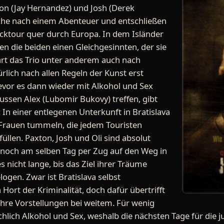
on (Jay Hernandez) und Josh (Derek
uche nach einem Abenteuer und entschließen
acktour quer durch Europa. In dem Isländer
en die beiden einen Gleichgesinnten, der sie
ührt das Trio unter anderem auch nach
rlich nach allen Regeln der Kunst erst
evor es dann wieder mit Alkohol und Sex
Russen Alex (Lubomir Bukovy) treffen, gibt
 In einer entlegenen Unterkunft in Bratislava
 Frauen tummeln, die jedem Touristen
üllen. Paxton, Josh und Oli sind absolut
 noch am selben Tag per Zug auf den Weg in
s nicht lange, bis das Ziel ihrer Träume
elogen. Zwar ist Bratislava selbst
rt der Kriminalität, doch dafür übertrifft
 ihre Vorstellungen bei weitem. Für wenig
lich Alkohol und Sex, weshalb die nächsten Tage für die 