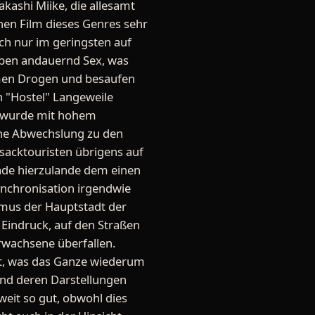
akashi Miike, die allesamt
inen Film dieses Genres sehr
uch nur im geringsten auf
aben andauernd Sex, was
hmen Drogen und besaufen
h "Hostel" Langeweile
pa wurde mit hohem
ene Abwechslung zu den
ksacktouristen übrigens auf
ade hierzulande dem einen
ynchronisation irgendwie
ismus der Hauptstadt der
n Eindruck, auf den Straßen
rwachsene überfallen.
t, was das Ganze wiederum
und deren Darstellungen
weit so gut, obwohl dies