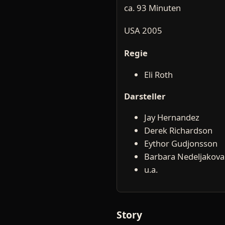
ca. 93 Minuten
USA 2005
Regie
Eli Roth
Darsteller
Jay Hernandez
Derek Richardson
Eythor Gudjonsson
Barbara Nedeljakova
u.a.
Story