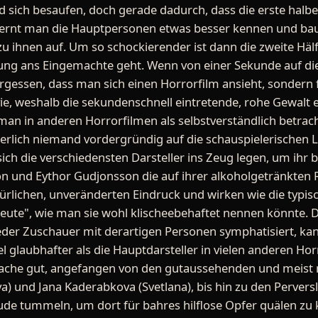
 sich besaufen, doch gerade dadurch, dass die erste halbe
 lernt man die Hauptpersonen etwas besser kennen und ba
u ihnen auf. Um so schockierender ist dann die zweite Hälf
ung ans Eingemachte geht. Wenn von einer Sekunde auf die
ergessen, dass man sich einen Horrorfilm ansieht, sondern f
e, weshalb die sekundenschnell eintretende, rohe Gewalt e
man in anderen Horrorfilmen als selbstverständlich betra
erlich niemand vordergründig auf die schauspielerischen Le
sich die verschiedensten Darsteller ins Zeug legen, um ihr 
n und Eythor Gudjonsson die auf ihrer alkoholgetränkten
ürlichen, unveränderten Eindruck und wirken wie die typis
eute", wie man sie wohl klischeebehaftet nennen könnte. D
jeder Zuschauer mit derartigen Personen symphatisiert, ka
el glaubhafter als die Hauptdarsteller in vielen anderen Ho
 Sache gut, angefangen von den gutaussehenden und meist
) und Jana Kaderabkova (Svetlana), bis hin zu den Perversl
de tummeln, um dort für bahres hilflose Opfer quälen zu