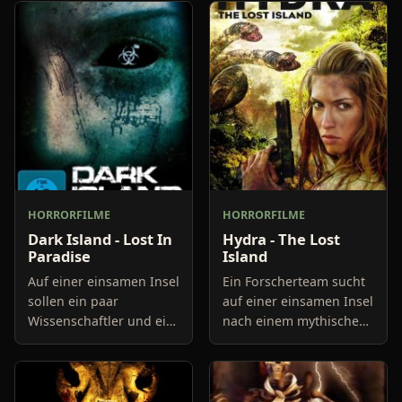
HORRORFILME
HORRORFILME
Dark Island - Lost In
Hydra - The Lost
Paradise
Island
Auf einer einsamen Insel
Ein Forscherteam sucht
sollen ein paar
auf einer einsamen Insel
Wissenschaftler und ein
nach einem mythischen
Soldat einen Job für
Schatz und findet den
einen Chemiekonzern
Tod. Nur eine Frau
erledigen. Als sie auf
überlebt und muss
dem Eiland ankommen,
einige Zeit warten, bis es