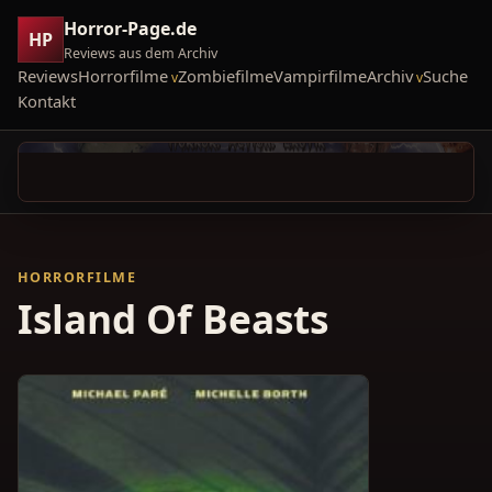
Horror-Page.de
HP
Reviews aus dem Archiv
Reviews
Horrorfilme
Zombiefilme
Vampirfilme
Archiv
Suche
Kontakt
HORRORFILME
Island Of Beasts