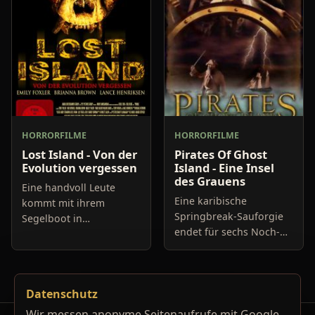
entdecke
wi
HORRORFILME
HORRORFILME
Lost Island - Von der
Pirates Of Ghost
Evolution vergessen
Island - Eine Insel
des Grauens
Eine handvoll Leute
Eine karibische
kommt mit ihrem
Springbreak-Sauforgie
Segelboot in
endet für sechs Noch-
Turbolenzen und landet
Teenager auf einer
auf einer einsamen
einsamen Insel. Ohne
Insel. Als sich alle
eine richtige Ahnung zu
wieder berappelt haben,
Datenschutz
haben, warum sich die
ahnen sie, dass auf dem
Jugendlichen
Wir messen anonyme Seitenaufrufe mit Google