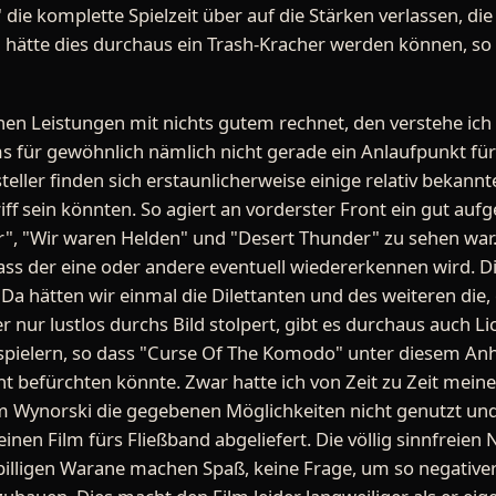
ie komplette Spielzeit über auf die Stärken verlassen, die
ätte dies durchaus ein Trash-Kracher werden können, so v
hen Leistungen mit nichts gutem rechnet, den verstehe ich 
s für gewöhnlich nämlich nicht gerade ein Anlaufpunkt fü
steller finden sich erstaunlicherweise einige relativ beka
ff sein könnten. So agiert an vorderster Front ein gut aufg
r", "Wir waren Helden" und "Desert Thunder" zu sehen war. S
ass der eine oder andere eventuell wiedererkennen wird. Di
: Da hätten wir einmal die Dilettanten und des weiteren die,
nur lustlos durchs Bild stolpert, gibt es durchaus auch Li
spielern, so dass "Curse Of The Komodo" unter diesem Anh
icht befürchten könnte. Zwar hatte ich von Zeit zu Zeit mei
m Wynorski die gegebenen Möglichkeiten nicht genutzt und
inen Film fürs Fließband abgeliefert. Die völlig sinnfreien
illigen Warane machen Spaß, keine Frage, um so negativer 