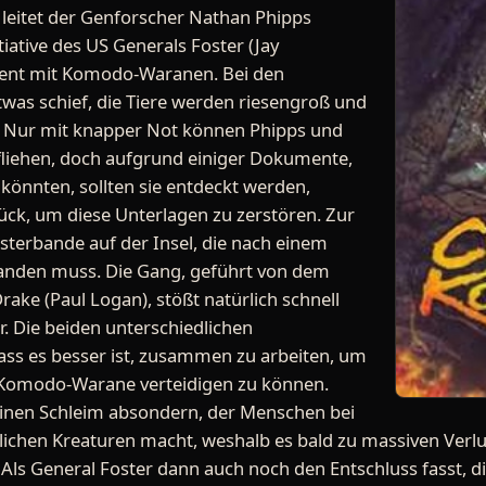
 leitet der Genforscher Nathan Phipps
itiative des US Generals Foster (Jay
ment mit Komodo-Waranen. Bei den
twas schief, die Tiere werden riesengroß und
. Nur mit knapper Not können Phipps und
fliehen, doch aufgrund einiger Dokumente,
 könnten, sollten sie entdeckt werden,
ck, um diese Unterlagen zu zerstören. Zur
gsterbande auf der Insel, die nach einem
landen muss. Die Gang, geführt von dem
ake (Paul Logan), stößt natürlich schnell
. Die beiden unterschiedlichen
ss es besser ist, zusammen zu arbeiten, um
 Komodo-Warane verteidigen zu können.
einen Schleim absondern, der Menschen bei
ichen Kreaturen macht, weshalb es bald zu massiven Verl
ls General Foster dann auch noch den Entschluss fasst, d