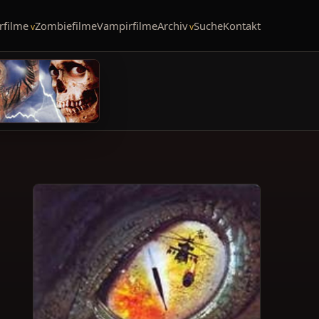
rfilme
Zombiefilme
Vampirfilme
Archiv
Suche
Kontakt