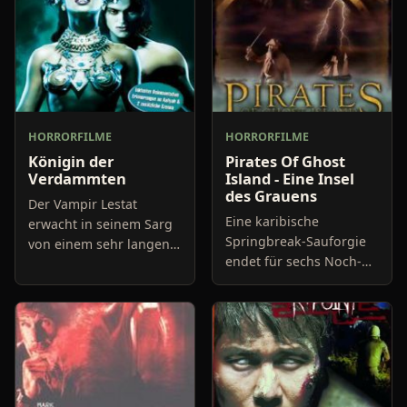
HORRORFILME
HORRORFILME
Königin der
Pirates Of Ghost
Verdammten
Island - Eine Insel
des Grauens
Der Vampir Lestat
Eine karibische
erwacht in seinem Sarg
Springbreak-Sauforgie
von einem sehr langen
endet für sechs Noch-
Schlaf. Er war schon
Teenager auf einer
lange das Leben als
einsamen Insel. Ohne
Untoter müde und hatte
eine richtige Ahnung zu
fast schon mit der
haben, warum sich die
sterblichen
Jugendlichen