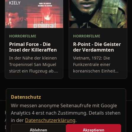
HORRORFILME
HORRORFILME
Primal Force - Die
R-Point - Die Geister
Insel der Killeraffen
der Verdammten
In der Nähe der kleinen
Vietnam, 1972: Die
Tropeninsel San Miguel
Funkzentrale einer
stürzt ein Flugzeug ab.
koreanischen Einheit
Die Insassen können
empfängt einen Hilferuf
sich zwar auf das
einer seit sechs
menschenleere Eiland
Monaten verschollenen
Datenschutz
retten, doch dort sollen
Einsatztruppe.
s
Mysteriös: Laut Auss
Wir messen anonyme Seitenaufrufe mit Google
Horrorfilm-Reviews, Serienkiller-Profile und Genre-
Analytics 4 erst nach Zustimmung. Details stehen
Archiv.
in der
Datenschutzerklärung
.
Datenschutzerklärung
Kontakt
Ablehnen
Akzeptieren