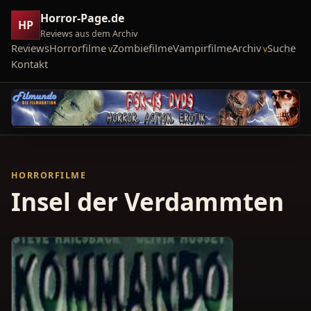
Horror-Page.de
HP
Reviews aus dem Archiv
Reviews
Horrorfilme
Zombiefilme
Vampirfilme
Archiv
Suche
Kontakt
HORRORFILME
Insel der Verdammten