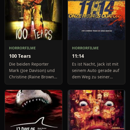
HORRORFILME
HORRORFILME
100 Tears
11:14
Die beiden Reporter
Es ist Nacht, Jack ist mit
Mark (Joe Davison) und
seinem Auto gerade auf
Christine (Raine Brown)
dem Weg zu seiner
haben keine Lust mehr
Freundin, um diese
auf belanglose
abzuholen. Die Uhr im
Boulevard-Meldungen
Auto springt auf 11:14h,
und befassen sich
genau in dem Moment
neuerdings mit Se
fäll