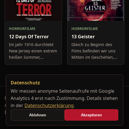
HORRORFILME
HORRORFILME
12 Days Of Terror
13 Geister
Im Jahr 1916 durchlebt
Gleich zu Beginn des
New Jersey einen extrem
Films befinden wir uns
heißen Sommer,
Mitten im Geschehen,
während in Europa der
eine Gruppe von Leuten
Krieg tobt. Die
unter der Leitung von
Bewohner eines kleinen
Cyrus Kriticus und
Datenschutz
Küstenortes leiden sehr
seinem
unter der
Geisteraufspührer Rafk
Wir messen anonyme Seitenaufrufe mit Google
Horrorfilm-Reviews, Serienkiller-Profile und Genre-
Analytics 4 erst nach Zustimmung. Details stehen
Archiv.
in der
Datenschutzerklärung
.
Datenschutzerklärung
Kontakt
Ablehnen
Akzeptieren
Cookie-Einstellungen