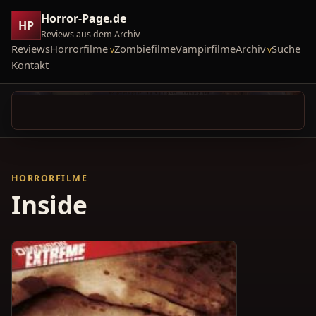
Horror-Page.de
HP
Reviews aus dem Archiv
Reviews
Horrorfilme
Zombiefilme
Vampirfilme
Archiv
Suche
Kontakt
HORRORFILME
Inside