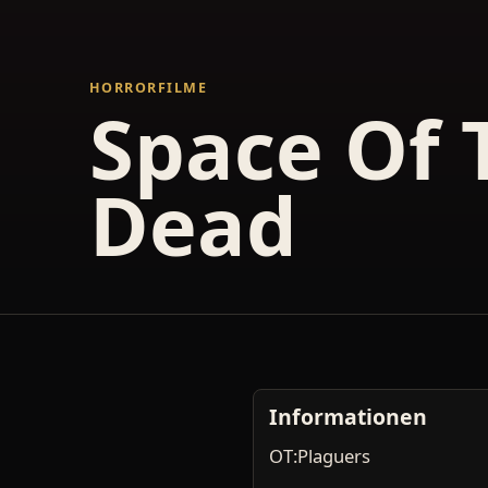
HORRORFILME
Space Of 
Dead
Informationen
OT:Plaguers