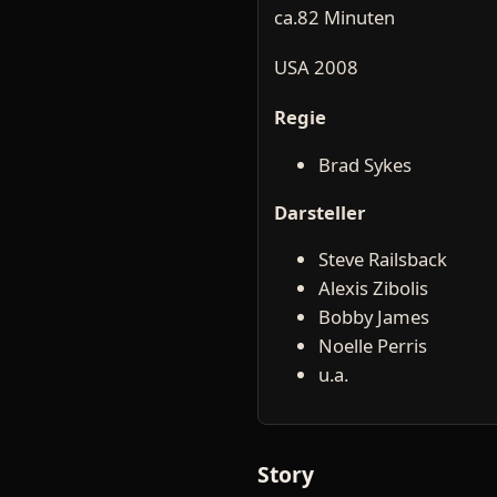
ca.82 Minuten
USA 2008
Regie
Brad Sykes
Darsteller
Steve Railsback
Alexis Zibolis
Bobby James
Noelle Perris
u.a.
Story