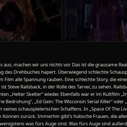
’s aus, machen wir uns nichts vor. Das ist die grausame Rea
ng des Drehbuches hapert. Überwiegend schlechte Schauspie
 Film alle Spannung rauben. Eine schlechte Story, die ei
ist Steve Railsback, in der Rolle des Tarver, zu sehen. Rail
n „Helter Skelter“ wieder. Ebenfalls war er im Kultfilm „
che Bedrohung“, „Ed Gein: The Wisconsin Serial Killer“ oder „
en seines schauspielerischen Schaffens. In „Space Of The Liv
m Können zurück. Immerhin gibt’s hübsche Frauen, die alle
 wenigstens was fürs Auge sind. Was fürs Auge sind außer