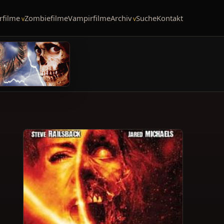
rfilme
Zombiefilme
Vampirfilme
Archiv
Suche
Kontakt