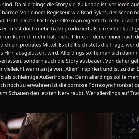
 sind. Da allerdings die Story viel zu knapp ist, verlieren 
harme. Von einem Regisseur wie Brad Sykes, der schon bei
d, Goth, Death Factory) sollte man eigentlich mehr erwart
 er meist doch mehr Trash produziert als ein siebenköpfig
i rumkommt, mehr halt nicht. Filme, in denen einer nach 
ntlich ein probates Mittel. Es stellt sich stets die Frage, we
 Hirn ausgelutscht wird. Allerdings sollte man sich dann ni
erlassen, sondern auch die Story ausbauen. Von daher geh
r vielleicht war man ja von „Alien“ inspiriert und ist zu d
d als schleimige Außerirdische. Dann allerdings sollte ma
ch noch zu erwähnen ist die pornöse Pornosynchronisatio
im Schauen den letzten Nerv raubt. Wer allerdings auf Tras