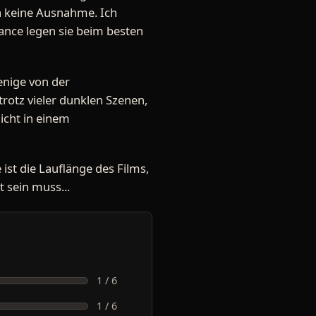
a keine Ausnahme. Ich
ance legen sie beim besten
enige von der
otz vieler dunklen Szenen,
icht in einem
ist die Lauflänge des Films,
t sein muss...
1 / 6
1 / 6