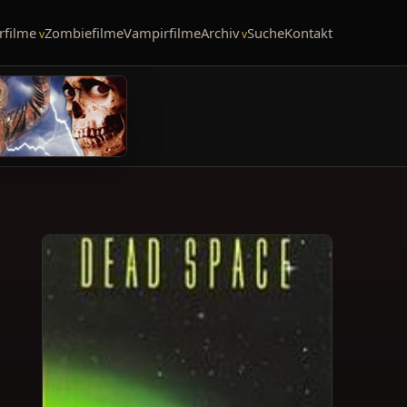
rfilme
Zombiefilme
Vampirfilme
Archiv
Suche
Kontakt