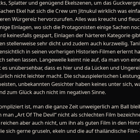
s, Splatter und genügend Ekelszenen, um das Guckvergn
achen Ekel hat sich die Crew um Jitnukul wirklich was einf
eren Würgereiz hervorzurufen. Alles was kreucht und fleuch
inige Einlagen, wo sich die Protagonisten einige Sachen n
rd keinesfalls gespart, Einlagen der härteren Kategorie gibt
en stellenweise sehr dicht und zudem auch kurzweilig. Tani
fensichtlich in seinen vorherigen Historien-Filmen erlernt 
sich sehen lassen. Langeweile keimt nie auf, da man von ein
ist es unübersehbar, dass es hier und da Lücken und Ungerei
rlich nicht leichter macht. Die schauspielerischen Leistung
 meisten, unbekannten Gesichter haben keines unter sich, w
und zum Glück auch nicht im negativen Sinne.
mpliziert ist, man die ganze Zeit unweigerlich am Ball bl
 man „Art Of The Devil“ nicht als schlechten Film bezeichn
 reichen aber auch nicht, um ihn als guten Film in den Him
die sich gerne gruseln, ekeln und die auf thailändische Fil