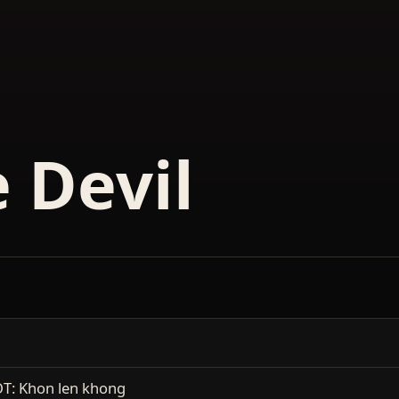
 Devil
T: Khon len khong