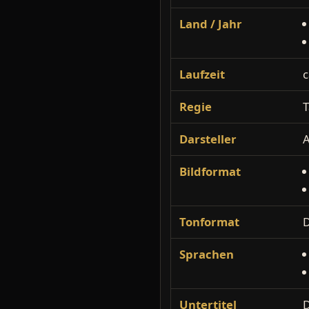
Land / Jahr
Laufzeit
c
Regie
T
Darsteller
A
Bildformat
Tonformat
D
Sprachen
Untertitel
D