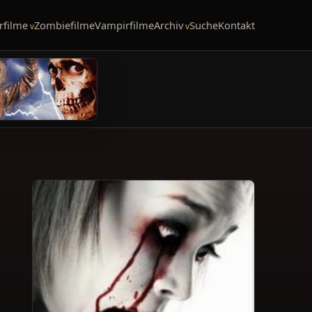
rfilme
Zombiefilme
Vampirfilme
Archiv
Suche
Kontakt