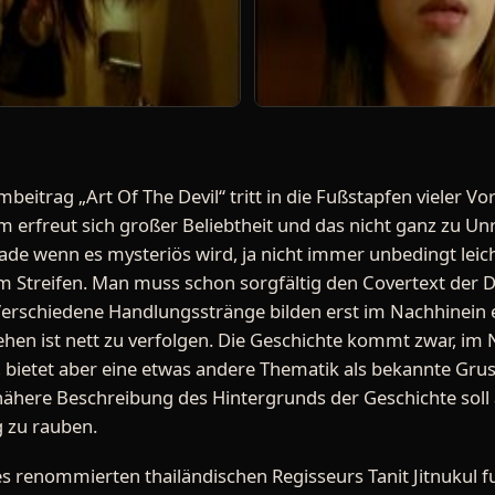
mbeitrag „Art Of The Devil“ tritt in die Fußstapfen vieler 
m erfreut sich großer Beliebtheit und das nicht ganz zu Un
rade wenn es mysteriös wird, ja nicht immer unbedingt leic
sem Streifen. Man muss schon sorgfältig den Covertext der
schiedene Handlungsstränge bilden erst im Nachhinein ei
ehen ist nett zu verfolgen. Die Geschichte kommt zwar, im 
er, bietet aber eine etwas andere Thematik als bekannte Gr
nähere Beschreibung des Hintergrunds der Geschichte soll an
 zu rauben.
 renommierten thailändischen Regisseurs Tanit Jitnukul funk