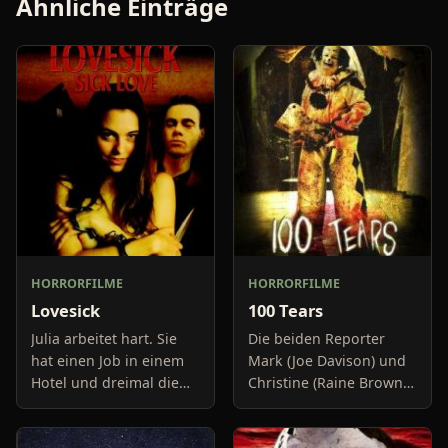
Ähnliche Einträge
HORRORFILME
HORRORFILME
Lovesick
100 Tears
Julia arbeitet hart. Sie
Die beiden Reporter
hat einen Job in einem
Mark (Joe Davison) und
Hotel und dreimal die
Christine (Raine Brown)
Woche hilft sie als
haben keine Lust mehr
Kellnerin in einer Kneipe
auf belanglose