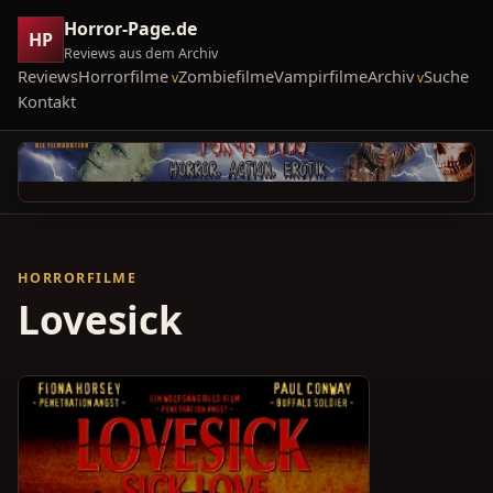
Horror-Page.de
HP
Reviews aus dem Archiv
Reviews
Horrorfilme
Zombiefilme
Vampirfilme
Archiv
Suche
Kontakt
HORRORFILME
Lovesick