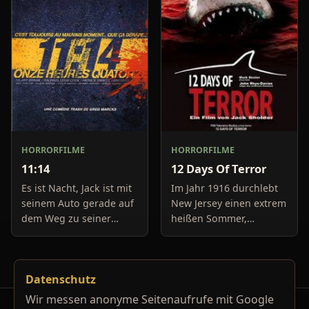
aus. Und trotzdem loht
Boulevard-Meldungen
sich das Ganze nicht
und befassen sich
neuerdings mit Se
HORRORFILME
HORRORFILME
11:14
12 Days Of Terror
Es ist Nacht, Jack ist mit
Im Jahr 1916 durchlebt
seinem Auto gerade auf
New Jersey einen extrem
dem Weg zu seiner
heißen Sommer,
Freundin, um diese
während in Europa der
abzuholen. Die Uhr im
Krieg tobt. Die
Auto springt auf 11:14h,
Bewohner eines kleinen
Datenschutz
genau in dem Moment
Küstenortes leiden sehr
fäll
unter der
Wir messen anonyme Seitenaufrufe mit Google