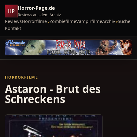
Horror-Page.de
HP
Reviews aus dem Archiv
Reviews
Horrorfilme
Zombiefilme
Vampirfilme
Archiv
Suche
Kontakt
HORRORFILME
Astaron - Brut des
Schreckens