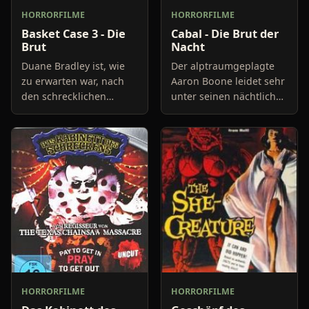
HORRORFILME
HORRORFILME
Basket Case 3 - Die
Cabal - Die Brut der
Brut
Nacht
Duane Bradley ist, wie
Der alptraumgeplagte
zu erwarten war, nach
Aaron Boone leidet sehr
den schrecklichen
unter seinen nächtlichen
Ereignissen in Madame
Visionen. Denn sie
Ruths Obdach völlig
scheinen mehr als nur
verrückt geworden. Sein
Fiktion zu sein. Immer
Versuch, sich wieder mit
wieder träumt er dassel
Bru
HORRORFILME
HORRORFILME