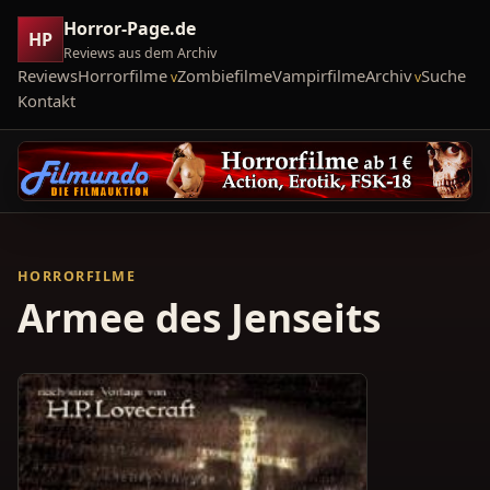
Horror-Page.de
HP
Reviews aus dem Archiv
Reviews
Horrorfilme
Zombiefilme
Vampirfilme
Archiv
Suche
Kontakt
HORRORFILME
Armee des Jenseits