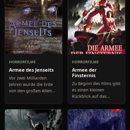
HORRORFILME
HORRORFILME
Armee des Jenseits
Armee der
Finsternis
Vor zwei Milliarden
Zu Beginn des Films gibt
Jahren wurde die Erde
es einen kleinen
von den großen Alten
Rückblick auf das
kolonisiert, die
Geschehen in "Tanz der
daraufhin das Leben
Teufel 2":
schufen, um sich zu
ernähren und die
Menschen, um sie zu