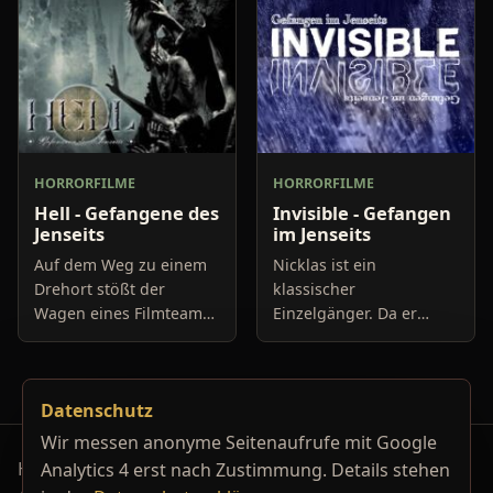
HORRORFILME
HORRORFILME
Hell - Gefangene des
Invisible - Gefangen
Jenseits
im Jenseits
Auf dem Weg zu einem
Nicklas ist ein
Drehort stößt der
klassischer
Wagen eines Filmteams
Einzelgänger. Da er
frontal mit einem
dummerweise auch
anderen Vehikel
noch ein Eliteschüler
zusammen. Als die Crew
und Klassenbester ist,
Datenschutz
wieder zu sich kommt,
ist er bei den
muss sie feststel
obercoolen Ghettokids
Wir messen anonyme Seitenaufrufe mit Google
natürlich
Horrorfilm-Reviews, Serienkiller-Profile und Genre-
Analytics 4 erst nach Zustimmung. Details stehen