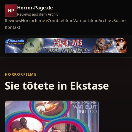
Horror-Page.de
HP
Reviews aus dem Archiv
Reviews
Horrorfilme
Zombiefilme
Vampirfilme
Archiv
Suche
Kontakt
HORRORFILME
Sie tötete in Ekstase