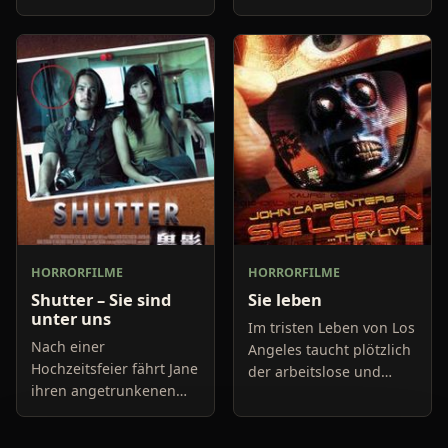
Absturzort tödliche
Stachelmonster,
Sporen. Aus den Sporen
aufgrund ihres
werden schnell kleine
Fresstriebs und ihrer
Würmer, die sich dann in
Boshaftigkeit auf einen
e
Straf
HORRORFILME
HORRORFILME
Shutter – Sie sind
Sie leben
unter uns
Im tristen Leben von Los
Nach einer
Angeles taucht plötzlich
Hochzeitsfeier fährt Jane
der arbeitslose und
ihren angetrunkenen
etwas verkommene John
Freund Tun nach Hause.
Nada auf, um auf einer
Durch eine
Baustelle Arbeit zu