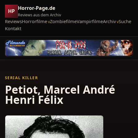
Horror-Page.de
HP
Reviews aus dem Archiv
Reviews
Horrorfilme
Zombiefilme
Vampirfilme
Archiv
Suche
Kontakt
SERIAL KILLER
Petiot, Marcel André
Henri Félix