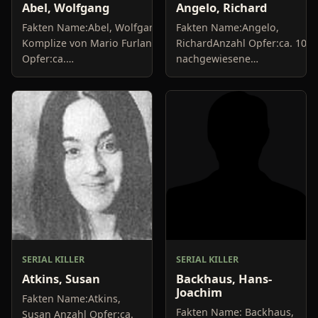
Abel, Wolfgang
Angelo, Richard
Fakten Name:Abel, Wolfgang;
Fakten Name:Angelo,
Komplize von Mario FurlanAnzahl
RichardAnzahl Opfer:ca. 10
Opfer:ca.
nachgewiesene
10+Delikte/Tötungsarten:Mord,
MordeDelikte/Tötungsarten:E
BrandstiftungFestnahme:1984Urteil:30
war Krankenpfleger, der
Jahre Haft,...
seinen Patienten
muskelrelaxende...
SERIAL KILLER
SERIAL KILLER
Atkins, Susan
Backhaus, Hans-
Joachim
Fakten Name:Atkins,
Fakten Name: Backhaus,
Susan Anzahl Opfer:ca.