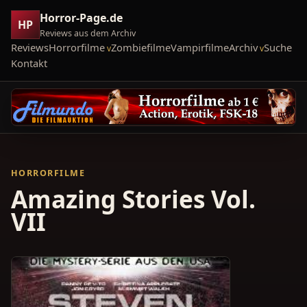
Horror-Page.de
HP
Reviews aus dem Archiv
Reviews
Horrorfilme
Zombiefilme
Vampirfilme
Archiv
Suche
Kontakt
HORRORFILME
Amazing Stories Vol.
VII