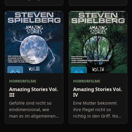
Allerdings an einen Ort,
Luft. Um hier die
den der Opa gar nicht
Oberhand zu behalten,
so gut findet. Vor vielen
wird ein amerikanisches
Jahren ist hier nämlich
Kampfflugzeug
et
losgeschickt. In de
HORRORFILME
HORRORFILME
Amazing Stories Vol.
Amazing Stories Vol.
III
IV
Gefühle sind nicht so
Eine Mutter bekommt
eindimensional, wie
ihre Flegel nicht so
man es im allgemeinen
richtig in den Griff. Noch
annimmt. Denn die
weniger die Babysitter.
Schuld, bestehend aus
Und da gab es in letzter