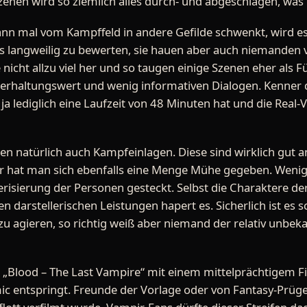
nen wird so ziemlich alles durch- und abgeschlagen, was 
n mal vom Kampffeld in andere Gefilde schwenkt, wird es 
ls langweilig zu bewerten, sie hauen aber auch niemanden 
 nicht allzu viel her und so taugen einige Szenen eher als F
erhaltungswert und wenig informativen Dialogen. Kenner d
ja lediglich eine Laufzeit von 48 Minuten hat und die Real
en natürlich auch Kampfeinlagen. Diese sind wirklich gut
r hat man sich ebenfalls eine Menge Mühe gegeben. Wen
terisierung der Personen gesteckt. Selbst die Charaktere de
en darstellerischen Leistungen hapert es. Sicherlich ist es s
zu agieren, so richtig weiß aber niemand der relativ unbek
i „Blood – The Last Vampire“ mit einem mittelprächtigem Fi
ic entspringt. Freunde der Vorlage oder von Fantasy-Prüg