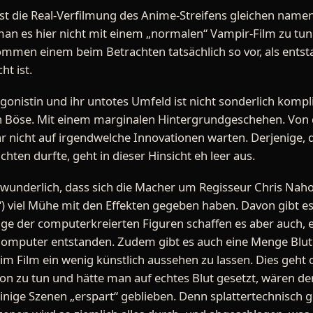
ist die Real-Verfilmung des Anime-Streifens gleichen name
s man es hier nicht mit einem „normalen“ Vampir-Film zu tu
mmen einem beim Betrachten tatsächlich so vor, als ents
ht ist.
onistin und ihr untotes Umfeld ist nicht sonderlich kompliz
n Böse. Mit einem marginalen Hintergrundgeschehen. Von 
ar nicht auf irgendwelche Innovationen warten. Derjenige, 
chten durfte, geht in dieser Hinsicht eh leer aus.
erwunderlich, dass sich die Macher um Regisseur Chris Na
) viel Mühe mit den Effekten gegeben haben. Davon gibt es 
ige der computerkreierten Figuren schaffen es aber auch,
m Computer entstanden. Zudem gibt es auch eine Menge Blut.
 im Film ein wenig künstlich aussehen zu lassen. Dies geht
ion zu tun und hätte man auf echtes Blut gesetzt, wären d
einige Szenen „erspart“ geblieben. Denn splattertechnisch g