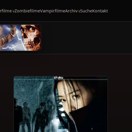
rfilme
Zombiefilme
Vampirfilme
Archiv
Suche
Kontakt