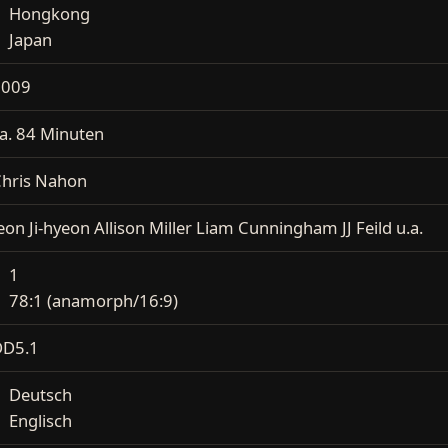
Hongkong
Japan
2009
a. 84 Minuten
hris Nahon
eon Ji-hyeon Allison Miller Liam Cunningham JJ Feild u.a.
1
78:1 (anamorph/16:9)
DD5.1
Deutsch
Englisch