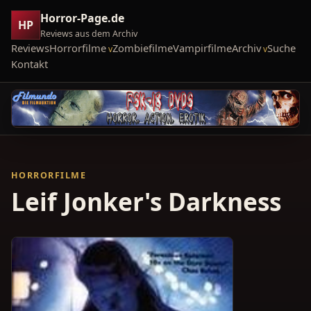
Horror-Page.de
HP
Reviews aus dem Archiv
Reviews
Horrorfilme
Zombiefilme
Vampirfilme
Archiv
Suche
Kontakt
HORRORFILME
Leif Jonker's Darkness