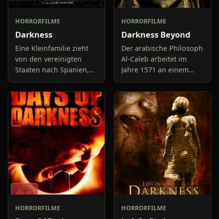
HORRORFILME
HORRORFILME
Darkness
Darkness Beyond
Eine Kleinfamilie zieht
Der arabische Philosoph
von den vereinigten
Al-Caleb arbeitet im
Staaten nach Spanien,
Jahre 1571 an einem
der alten Heimat des
ganz besonderen
Vaters. Mark hat hier
Auftrag. Für den
seine Kindheit
ehrenwerten Doktor
verbracht, floh dann
John Dee soll er ein
aber in das Lan
Buch übersetzten. Es
HORRORFILME
HORRORFILME