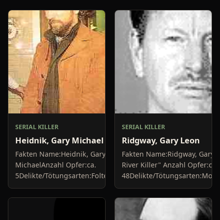
SERIAL KILLER
SERIAL KILLER
Heidnik, Gary Michael
Ridgway, Gary Leon
Fakten Name:Heidnik, Gary
Fakten Name:Ridgway, Gary 
MichaelAnzahl Opfer:ca.
River Killer" Anzahl Opfer:ca.
5Delikte/Tötungsarten:Folterung
48Delikte/Tötungsarten:Mord
+ Vergewaltigung von Frauen (er
ProstituiertenFestnahme:1998
gab ihnen zunächst Hundefutter
zu...
zum...