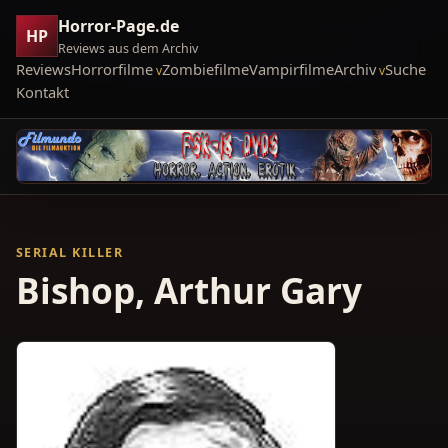
Horror-Page.de
HP
Reviews aus dem Archiv
Reviews
Horrorfilme
Zombiefilme
Vampirfilme
Archiv
Suche
Kontakt
SERIAL KILLER
Bishop, Arthur Gary