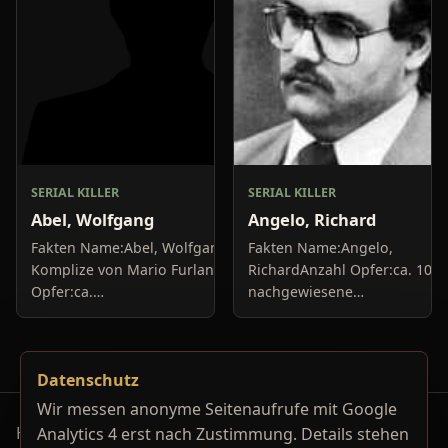
SERIAL KILLER
SERIAL KILLER
Abel, Wolfgang
Angelo, Richard
Fakten Name:Abel, Wolfgang;
Fakten Name:Angelo,
Komplize von Mario FurlanAnzahl
RichardAnzahl Opfer:ca. 10
Opfer:ca.
nachgewiesene
10+Delikte/Tötungsarten:Mord,
MordeDelikte/Tötungsarten:E
BrandstiftungFestnahme:1984Urteil:30
war Krankenpfleger, der
Jahre Haft,...
seinen Patienten
Datenschutz
muskelrelaxende...
Wir messen anonyme Seitenaufrufe mit Google
Horrorfilm-Reviews, Serienkiller-Profile und Genre-
Analytics 4 erst nach Zustimmung. Details stehen