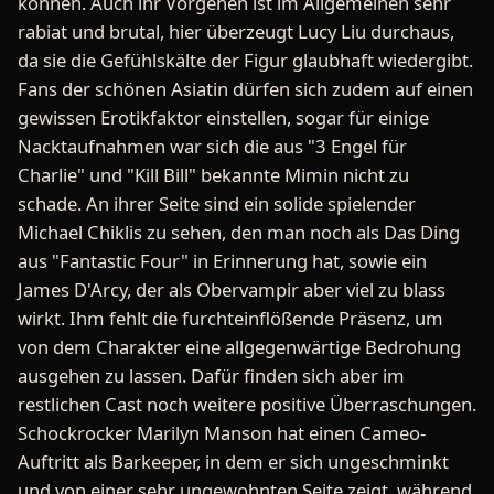
können. Auch ihr Vorgehen ist im Allgemeinen sehr
rabiat und brutal, hier überzeugt Lucy Liu durchaus,
da sie die Gefühlskälte der Figur glaubhaft wiedergibt.
Fans der schönen Asiatin dürfen sich zudem auf einen
gewissen Erotikfaktor einstellen, sogar für einige
Nacktaufnahmen war sich die aus "3 Engel für
Charlie" und "Kill Bill" bekannte Mimin nicht zu
schade. An ihrer Seite sind ein solide spielender
Michael Chiklis zu sehen, den man noch als Das Ding
aus "Fantastic Four" in Erinnerung hat, sowie ein
James D'Arcy, der als Obervampir aber viel zu blass
wirkt. Ihm fehlt die furchteinflößende Präsenz, um
von dem Charakter eine allgegenwärtige Bedrohung
ausgehen zu lassen. Dafür finden sich aber im
restlichen Cast noch weitere positive Überraschungen.
Schockrocker Marilyn Manson hat einen Cameo-
Auftritt als Barkeeper, in dem er sich ungeschminkt
und von einer sehr ungewohnten Seite zeigt, während