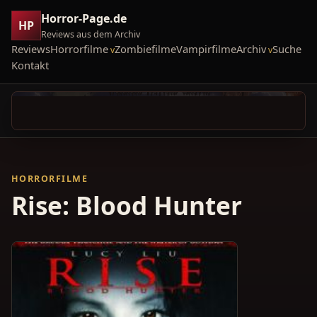
Horror-Page.de
HP
Reviews aus dem Archiv
Reviews
Horrorfilme
Zombiefilme
Vampirfilme
Archiv
Suche
Kontakt
HORRORFILME
Rise: Blood Hunter