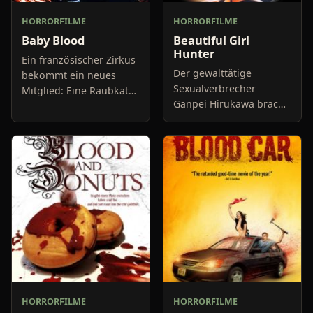
HORRORFILME
HORRORFILME
Baby Blood
Beautiful Girl
Hunter
Ein französischer Zirkus
Der gewalttätige
bekommt ein neues
Sexualverbrecher
Mitglied: Eine Raubkatze
Ganpei Hirukawa brach
wird aus Afrika
vor vielen Jahren in das
angeliefert und soll die
Haus eines Ehepaars ein
Show erweitern. Doch
und vergewaltigte die
kurz nach ihrer Ankunft
Frau vor den Augen des
expl
gefessel
HORRORFILME
HORRORFILME