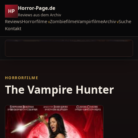
Horror-Page.de
HP
Reviews aus dem Archiv
Reviews
Horrorfilme
Zombiefilme
Vampirfilme
Archiv
Suche
Kontakt
HORRORFILME
The Vampire Hunter