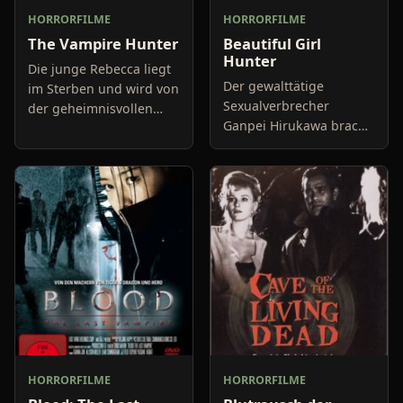
HORRORFILME
HORRORFILME
The Vampire Hunter
Beautiful Girl
Hunter
Die junge Rebecca liegt
Der gewalttätige
im Sterben und wird von
Sexualverbrecher
der geheimnisvollen
Ganpei Hirukawa brach
Organisation "Project
vor vielen Jahren in das
571" gerettet. Allerdings
Haus eines Ehepaars ein
mittels einer
und vergewaltigte die
Genmanipulation die
Frau vor den Augen des
gefessel
HORRORFILME
HORRORFILME