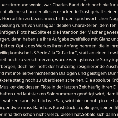
auerstimmung wenig, war Charles Band doch noch nie für 
cht alleine schon der alles erdrückende Trashgehalt seiner
Horrorfilm zu bezeichnen, trifft den sprichwörtlichen Nag
uweisung rührt von unsagbar debilen Charakteren, dem fe
nftigen Plots her.Sollte es die Intention der Macher gewes
gen, dann haben sie ihre Aufgabe zweifellos mit Glanz und 
bei der Optik des Werkes ihren Anfang nehmen, die in ihr
illig komische US-Serie à la "X-Factor", statt an einen Low
rheit noch zu verschmerzen, würde wenigstens die Story i
bergen, doch hier hofft der frühzeitig resignierende Zusc
wird mit intellektvernichtenden Dialogen und geistigem Dünn
tere stetig noch zu überbieten scheinen. Die absolute Krön
 Musiker dar, dessen Flöte in der letzten Zeit häufig ihren D
zhaften und lautstarken Solonummern genötigt wird, damit
 wahren kann. Ist blöd wie Sau, wird hier unnötig in die Lä
rgendwie muss Band das Kunststück ja gelingen, seinen fil
r inhaltlich schon nicht viel zu bieten hat.Sobald sich da