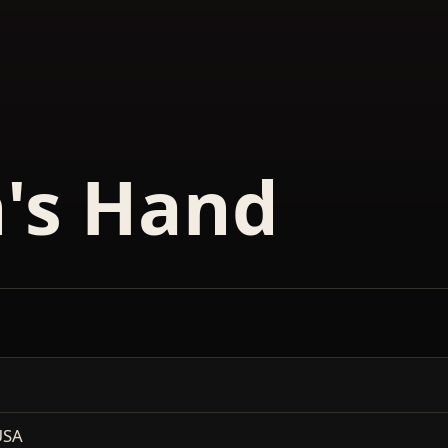
's Hand
USA