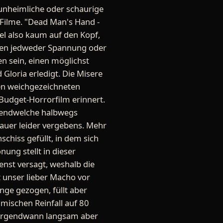
unheimliche oder schaurige
 Filme. "Dead Man's Hand -
el also kaum auf den Kopf,
hlen jedweder Spannung oder
en sein, einen möglichst
Gloria erledigt. Die Misere
en weichgezeichneten
-Budget-Horrorfilm erinnert.
rgendwelche halbwegs
hauer leider vergebens. Mehr
schiss gefüllt, in dem sich
ung stellt in dieser
ienst versagt, weshalb die
 unser lieber Macho vor
nge gezogen, füllt aber
mischen Reinfall auf 80
nn irgendwann langsam aber