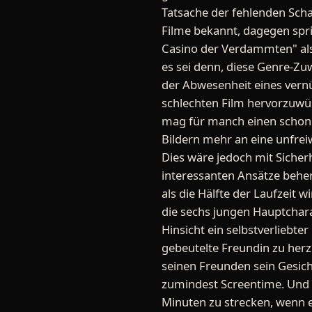
Tatsache der fehlenden Sch
Filme bekannt, dagegen spri
Casino der Verdammten" als 
es sei denn, diese Genre-Z
der Abwesenheit eines vernü
schlechten Film hervorzuwür
mag für manch einen schon 
Bildern mehr an eine unfreiw
Dies wäre jedoch mit Siche
interessanten Ansätze beher
als die Hälfte der Laufzeit 
die sechs jungen Hauptcharak
Hinsicht ein selbstverliebter
gebeutelte Freundin zu her
seinen Freunden sein Gesicht
zumindest Screentime. Und i
Minuten zu strecken, wenn e