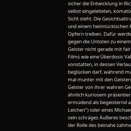
sicher die Entwicklung in R
selbst eingeleiteten, komat
Sicht steht. Die Gesichtsat
und einem heimtückischen Ka
Opfern treiben. Dafür werde
gegen die Untoten zu einem S
Geister nicht gerade mit fai
Films wie eine Überdosis V
vonstatten, in dessen Verla
beglücken darf, während ma
mal munter mit den Geistern
Geister von ihrer wahren Ge
ähnlich kuriosem präsentie
ermüdend als begeisternd a
Leichen") oder eines Michael
sein schräges Äußeres besch
der Rolle des beinahe zahmen