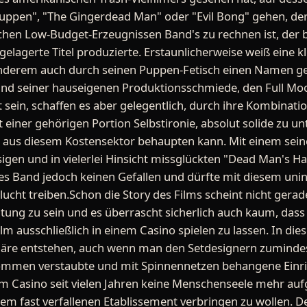
erpuppen", "The Gingerdead Man" oder "Evil Bong" gehen, de
chen Low-Budget-Erzeugnissen Band's zu rechnen ist, der b
gelagerte Titel produzierte. Erstaunlicherweise weiß eine k
 anderem auch durch seinen Puppen-Fetisch einen Namen g
 und seiner hauseigenen Produktionsschmiede, den Full Mo
 sein, schaffen es aber gelegentlich, durch ihre Kombinati
it einer gehörigen Portion Selbstironie, absolut solide zu 
en aus diesem Kostensektor behaupten kann. Mit einem sei
igen und in vielerlei Hinsicht missglückten "Dead Man's Ha
s Band jedoch keinen Gefallen und dürfte mit diesem unint
Flucht treiben.Schon die Story des Films scheint nicht gerad
ung zu sein und es überrascht sicherlich auch kaum, das
lm ausschließlich in einem Casino spielen zu lassen. In die
phäre entstehen, auch wenn man den Setdesignern zumindes
kommen verstaubte und mit Spinnennetzen behangene Einr
em Casino seit vielen Jahren keine Menschenseele mehr aufg
esem fast verfallenen Etablissement verbringen zu wollen. 