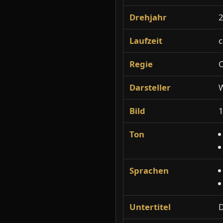
Drehjahr
Laufzeit
c
Regie
C
Darsteller
W
Bild
1
Ton
Sprachen
Untertitel
D