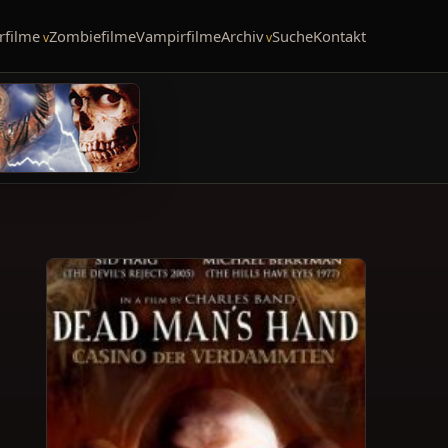
rfilme
Zombiefilme
Vampirfilme
Archiv
Suche
Kontakt