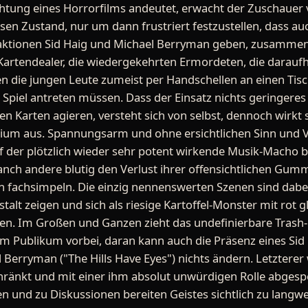
ichtung eines Horrorfilms andeutet, erwacht der Zuschauer
ösen Zustand, nur um dann frustriert festzustellen, dass a
traktionen Sid Haig und Michael Berryman geben, zusammen 
rtendealer, die wiedergekehrten Ermordeten, die daraufhin 
n die jungen Leute zumeist per Handschellen an einen Tisch
piel antreten müssen. Dass der Einsatz nichts geringeres a
ren Karten agieren, versteht sich von selbst, dennoch wirkt 
alium aus. Spannungsarm und ohne ersichtlichen Sinn und V
uf der plötzlich wieder sehr potent wirkende Musik-Macho 
nch andere blutig den Verlust ihrer offensichtlichen Gu
 fachsimpeln. Die einzig nennenswerten Szenen sind dabei 
stalt zeigen und sich als riesige Kartoffel-Monster mit ro
ren. Im Großen und Ganzen zieht das undefinierbare Trash
m Publikum vorbei, daran kann auch die Präsenz eines Sid
 Berryman ("The Hills Have Eyes") nichts ändern. Letzterer
ränkt und mit einer ihm absolut unwürdigen Rolle abgespe
 und zu Diskussionen bereiten Geistes sichtlich zu langwei