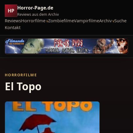
Horror-Page.de
HP
Reviews aus dem Archiv
Reviews
Horrorfilme
Zombiefilme
Vampirfilme
Archiv
Suche
Kontakt
HORRORFILME
El Topo