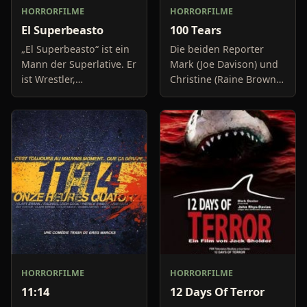
HORRORFILME
HORRORFILME
El Superbeasto
100 Tears
„El Superbeasto“ ist ein
Die beiden Reporter
Mann der Superlative. Er
Mark (Joe Davison) und
ist Wrestler,
Christine (Raine Brown)
Schauspieler, Agent und
haben keine Lust mehr
steht ständig unter
auf belanglose
Strom. Als er eines
Boulevard-Meldungen
Tages die kesse Velvet
und befassen sich
von
neuerdings mit Se
HORRORFILME
HORRORFILME
11:14
12 Days Of Terror