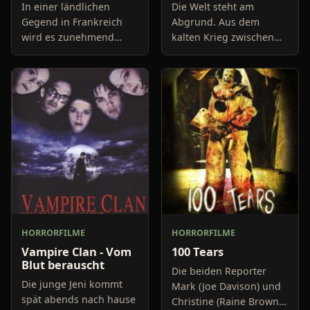
In einer ländlichen
Die Welt steht am
Gegend in Frankreich
Abgrund. Aus dem
wird es zunehmend
kalten Krieg zwischen
unruhiger. Und zwar
den Großmächten droht,
weil das heimische Wild
der dritte Weltkrieg zu
eine veränderte
werden. Moskau und
Verhaltensweise an den
Washington rüsten zum
Tag legt. Die T
nuklearen S
HORRORFILME
HORRORFILME
Vampire Clan - Vom
100 Tears
Blut berauscht
Die beiden Reporter
Die junge Jeni kommt
Mark (Joe Davison) und
spät abends nach hause
Christine (Raine Brown)