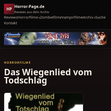
Horror-Page.de
HP
Reviews aus dem Archiv
Reviews
Horrorfilme
Zombiefilme
Vampirfilme
Archiv
Suche
Kontakt
HORRORFILME
Das Wiegenlied vom
Todschlag