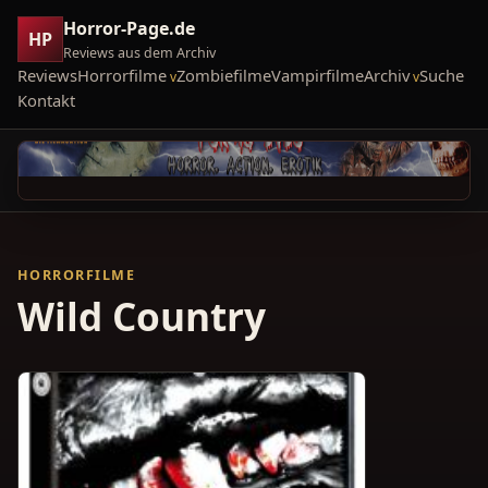
Horror-Page.de
HP
Reviews aus dem Archiv
Reviews
Horrorfilme
Zombiefilme
Vampirfilme
Archiv
Suche
Kontakt
HORRORFILME
Wild Country