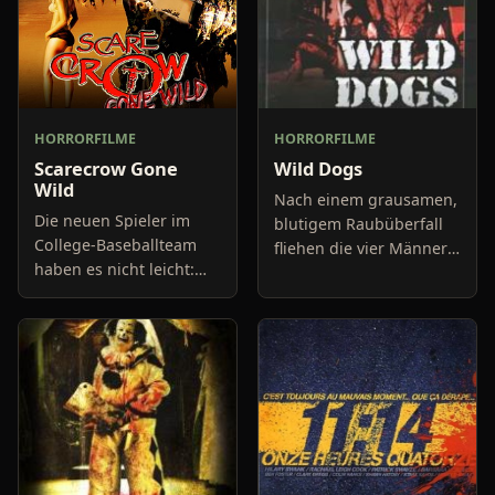
HORRORFILME
HORRORFILME
Scarecrow Gone
Wild Dogs
Wild
Nach einem grausamen,
Die neuen Spieler im
blutigem Raubüberfall
College-Baseballteam
fliehen die vier Männer
haben es nicht leicht:
mit ihrem Auto. Die
Die älteren Spieler
Polizei, die bereits vor
schikanieren sie, wo sie
Ort ist, schafft es, den
nur können. Coach
Fahrer des Fahrzeug
Ramsey versucht, die
herabwür