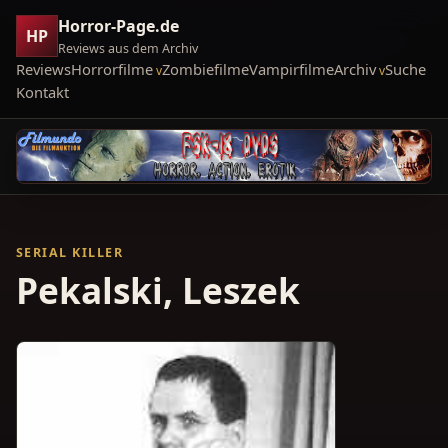
Horror-Page.de
HP
Reviews aus dem Archiv
Reviews
Horrorfilme
Zombiefilme
Vampirfilme
Archiv
Suche
Kontakt
SERIAL KILLER
Pekalski, Leszek