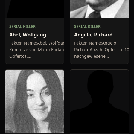
SERIAL KILLER
SERIAL KILLER
Abel, Wolfgang
Angelo, Richard
Fakten Name:Abel, Wolfgang;
Fakten Name:Angelo,
Komplize von Mario FurlanAnzahl
RichardAnzahl Opfer:ca. 10
Opfer:ca.
nachgewiesene
10+Delikte/Tötungsarten:Mord,
MordeDelikte/Tötungsarten:E
BrandstiftungFestnahme:1984Urteil:30
war Krankenpfleger, der
Jahre Haft,...
seinen Patienten
muskelrelaxende...