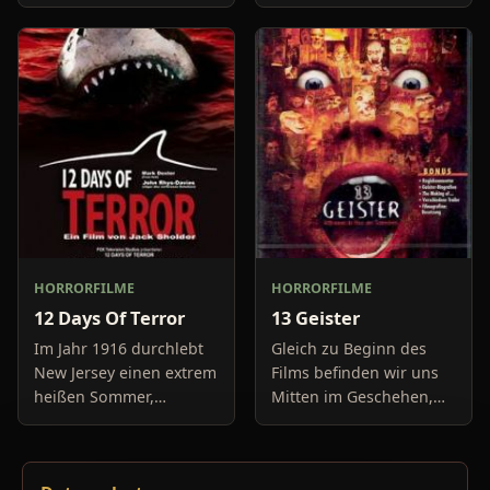
haben keine Lust mehr
Freundin, um diese
auf belanglose
abzuholen. Die Uhr im
Boulevard-Meldungen
Auto springt auf 11:14h,
und befassen sich
genau in dem Moment
neuerdings mit Se
fäll
HORRORFILME
HORRORFILME
12 Days Of Terror
13 Geister
Im Jahr 1916 durchlebt
Gleich zu Beginn des
New Jersey einen extrem
Films befinden wir uns
heißen Sommer,
Mitten im Geschehen,
während in Europa der
eine Gruppe von Leuten
Krieg tobt. Die
unter der Leitung von
Bewohner eines kleinen
Cyrus Kriticus und