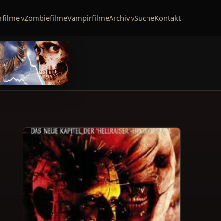
rfilme
Zombiefilme
Vampirfilme
Archiv
Suche
Kontakt