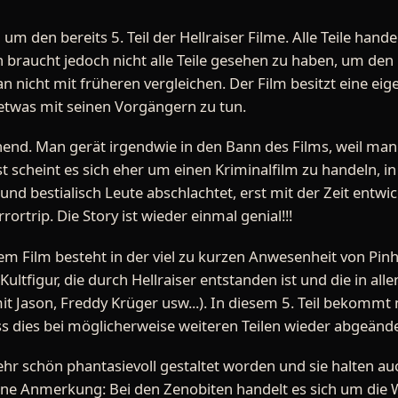
 um den bereits 5. Teil der Hellraiser Filme. Alle Teile hand
n braucht jedoch nicht alle Teile gesehen zu haben, um den
man nicht mit früheren vergleichen. Der Film besitzt eine ei
etwas mit seinen Vorgängern zu tun.
end. Man gerät irgendwie in den Bann des Films, weil man 
 scheint es sich eher um einen Kriminalfilm zu handeln, in
nd bestialisch Leute abschlachtet, erst mit der Zeit entwi
ortrip. Die Story ist wieder einmal genial!!!
em Film besteht in der viel zu kurzen Anwesenheit von Pi
ultfigur, die durch Hellraiser entstanden ist und die in alle
it Jason, Freddy Krüger usw...). In diesem 5. Teil bekommt 
ss dies bei möglicherweise weiteren Teilen wieder abgeände
ehr schön phantasievoll gestaltet worden und sie halten au
ine Anmerkung: Bei den Zenobiten handelt es sich um die W