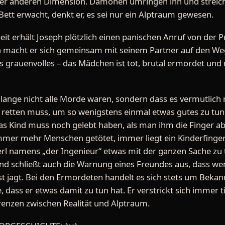
ner anderen Dimension. Dämonen umringen ihn und streiche
Bett erwacht, denkt er, es sei nur ein Alptraum gewesen.
eit erhält Joseph plötzlich einen panischen Anruf von der 
h macht er sich gemeinsam mit seinem Partner auf den Weg
s grauenvolles – das Mädchen ist tot, brutal ermordet und 
 lange nicht alle Morde waren, sondern dass es vermutlic
s retten muss, um so wenigstens einmal etwas gutes zu tun
das Kind muss noch gelebt haben, als man ihm die Finger ab
mer mehr Menschen getötet, immer liegt ein Kinderfinger
Kerl namens „der Ingenieur“ etwas mit der ganzen Sache zu
und schließt auch die Warnung eines Freundes aus, dass we
st jagt. Bei den Ermordeten handelt es sich stets um Beka
 dass er etwas damit zu tun hat. Er verstrickt sich immer ti
nzen zwischen Realität und Alptraum.