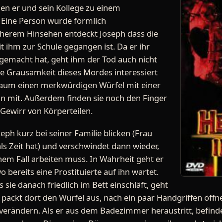
den er und sein Kollege zu einem
 Eine Person wurde förmlich
äherem Hinsehen entdeckt Joseph dass die
 ihm zur Schule gegangen ist. Da er ihr
gemacht hat, geht ihm der Tod auch nicht
die Grausamkeit dieses Mordes interessiert
 Raum einen merkwürdigen Würfel mit einer
hn mit. Außerdem finden sie noch den Finger
Gewirr von Körperteilen.
eph kurz bei seiner Familie blicken (Frau
ls Zeit hat) und verschwindet dann wieder,
nem Fall arbeiten muss. In Wahrheit geht er
 bereits eine Prostituierte auf ihn wartet.
 sie danach friedlich im Bett einschläft, geht
ackt dort den Würfel aus, nach ein paar Handgriffen öffne
 verändern. Als er aus dem Badezimmer heraustritt, befinde