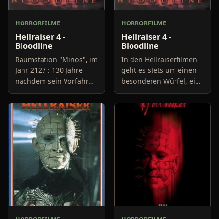
HORRORFILME
HORRORFILME
Hellraiser 4 -
Hellraiser 4 -
Bloodline
Bloodline
Raumstation "Minos", im
In den Hellraiserfilmen
Jahr 2127 : 130 Jahre
geht es stets um einen
nachdem sein Vorfahr
besonderen Würfel, eine
John, ein New Yorker
Art Zauberwürfel,
Architekt, im Kampf mit
dessen Code es nur sehr
den Cenobiten den Tod
schwierig zu knacken
fand, bereitet
ist. Macht man etwas fa