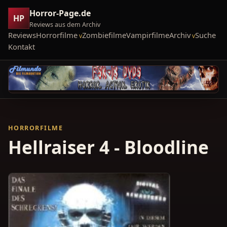
Horror-Page.de
HP
Reviews aus dem Archiv
Reviews
Horrorfilme
Zombiefilme
Vampirfilme
Archiv
Suche
Kontakt
HORRORFILME
Hellraiser 4 - Bloodline