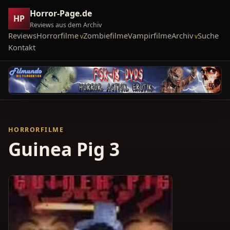
Horror-Page.de
HP
Reviews aus dem Archiv
Reviews
Horrorfilme
Zombiefilme
Vampirfilme
Archiv
Suche
Kontakt
HORRORFILME
Guinea Pig 3