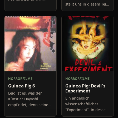
stellt uns in diesem Teil
Japan auf einer Straße
der "Guinea Pig" Reihe
herum. Als sie merkt das
die skurrilsten
sie von einem Mann
Krankheiten der Welt
verfolgt wird versucht
vor. Von einer Familie,
HORRORFILME
HORRORFILME
Guinea Pig 6
Guinea Pig: Devil´s
Experiment
Leid ist es, was der
Ein angeblich
Künstler Hayashi
wissenschaftliches
empfindet, denn seine
"Experiment", in dessen
Frau ist vor einiger Zeit
Verlauf drei Männer eine
verstorben. Um sein Leid