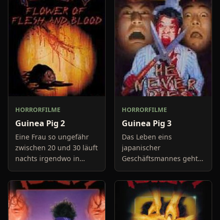
HORRORFILME
HORRORFILME
Guinea Pig 2
Guinea Pig 3
Eine Frau so ungefähr
Das Leben eins
zwischen 20 und 30 läuft
japanischer
nachts irgendwo in
Geschäftsmannes geht
Japan auf einer Straße
langsam aber sicher den
herum. Als sie merkt das
Bach hinunter. Er
sie von einem Mann
versagt immer mehr in
verfolgt wird versucht
seiner Firma, was zur
Folge hat, dass der Chef