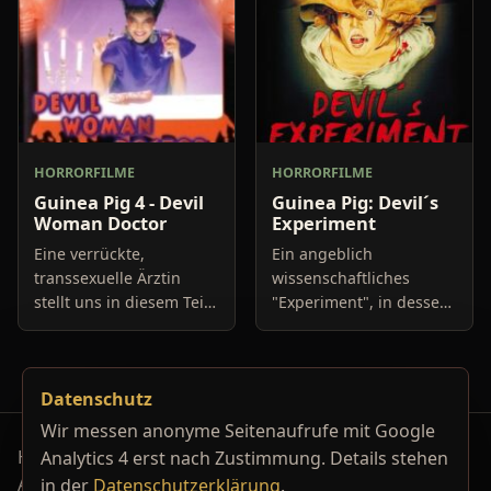
HORRORFILME
HORRORFILME
Guinea Pig 4 - Devil
Guinea Pig: Devil´s
Woman Doctor
Experiment
Eine verrückte,
Ein angeblich
transsexuelle Ärztin
wissenschaftliches
stellt uns in diesem Teil
"Experiment", in dessen
der "Guinea Pig" Reihe
Verlauf drei Männer eine
die skurrilsten
entführte Frau auf's
Krankheiten der Welt
Übelste quälen. Schläge,
Datenschutz
vor. Von einer Familie,
Tritte, Bearbeitu
Wir messen anonyme Seitenaufrufe mit Google
Horrorfilm-Reviews, Serienkiller-Profile und Genre-
Analytics 4 erst nach Zustimmung. Details stehen
Archiv.
in der
Datenschutzerklärung
.