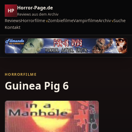
Horror-Page.de
HP
Reviews aus dem Archiv
Reviews
Horrorfilme
Zombiefilme
Vampirfilme
Archiv
Suche
Kontakt
HORRORFILME
Guinea Pig 6