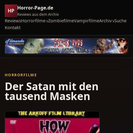
Horror-Page.de
HP
Reviews aus dem Archiv
Reviews
Horrorfilme
Zombiefilme
Vampirfilme
Archiv
Suche
Kontakt
HORRORFILME
Der Satan mit den
tausend Masken