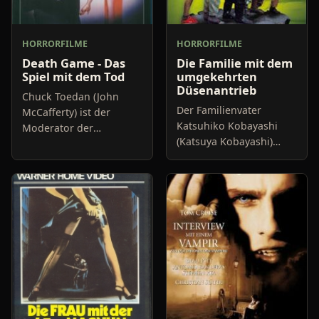
HORRORFILME
HORRORFILME
Death Game - Das
Die Familie mit dem
Spiel mit dem Tod
umgekehrten
Düsenantrieb
Chuck Toedan (John
Der Familienvater
McCafferty) ist der
Katsuhiko Kobayashi
Moderator der
(Katsuya Kobayashi)
unglaublich populären
macht sich ernsthafte
Gameshow "Live or Die",
Sorgen um seine
in der zum Tode
Familie, bei der er schon
verurteilte Verbrecher
seit geraumer Zeit erste
die Chance
Anzeichen vo